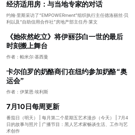
经济适用房：与当地专家的对话
约翰·里斯采访了“EMPOWERment”组织执行主任德洛丽丝·贝
利以及“自助信用合作社”房地产部主任丹·莱文
《她依然屹立》将伊丽莎白一世的最后
时刻搬上舞台
作者：帕米尔·基西曼
卡尔伯罗的奶酪商们在纽约参加奶酪“奥
运会”
作者：伊莱恩·埃利斯
7月10日每周更新
番茄日（明天） | 每月第二个星期五艺术漫步（今天） | 7月4
日的故事与照片 | 广播节目：黑人艺术家畅谈生活、工作与艺
术创作