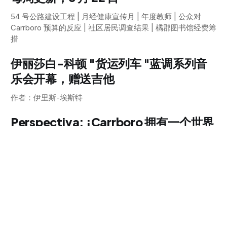
54 号公路建设工程 | 月经健康宣传月 | 年度教师 | 公众对
Carrboro 预算的反应 | 社区居民调查结果 | 橘郡图书馆经费筹
措
伊丽莎白-科顿 "货运列车 "蓝调系列音
乐会开幕，赠送吉他
作者：伊里斯-埃斯特
Perspectiva: ¡Carrboro 拥有一个世界
级的社区电台，却无人问津！
罗德里戈-托西
破烂豪华版：磕磕绊绊的艺术家的首张
专辑成功 "破烂
作者：帕米尔-基西曼