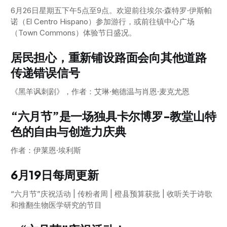
6月26日星期五下午5点至9点。欢迎前往埃尔·森特罗·伊斯帕
诺（El Centro Hispano）参加游行，或前往镇中心广场
（Town Commons）体验节日盛况。
居民担心，重新铺设路面会向其他道路
传递错误信号
《黑羊讽刺剧》，作者：艾琳·鲍德温与肖恩·麦克尤恩
“六月节”是一场独具卡尔博罗-教堂山特
色的自由与创造力庆典
作者：伊莱恩·埃利斯
6月19日每周更新
“六月节”庆祝活动 | 传粉者周 | 橙县预算获批 | 收听关于诗歌
和推翻生物医学研究的节目