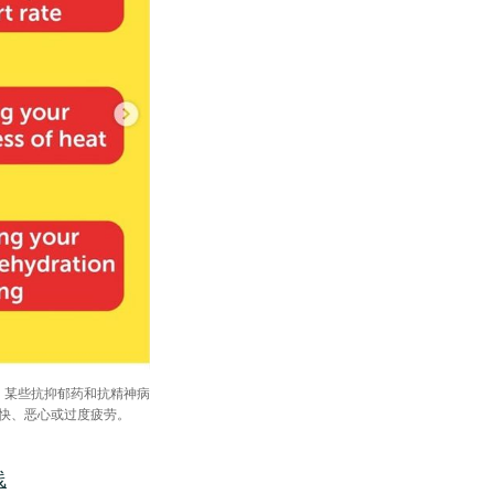
；某些抗抑郁药和抗精神病
快、恶心或过度疲劳。
线