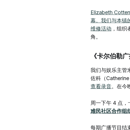
Elizabeth Cott
幕。
我们与本镇
维修活动
，组织
角。
《卡尔伯勒广
我们与娱乐主管米歇
佐科（Catherin
查看录音
。在今
周一下午 4 点
难民社区合作组
每期广播节目结