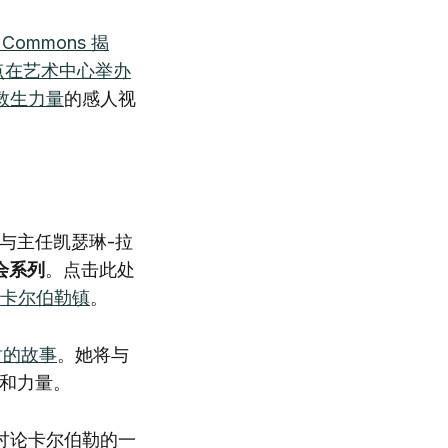
wn Commons 揭
 5 点在艺术中心举办
救生力量
的感人视
参与主任凯瑟琳-拉
会系列
。点击此处
卡尔伯勒镇
。
树的故事
。她将与
术和力量。
讨论卡尔伯勒的一