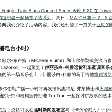
en Freight Train Blues Concert Series 今晚 6:30 在 To
的组织者一起预览了该系列
。周日，
MATCH 将于 2 -
者向我们介绍了活动内容。我们还刊登了一篇关于
互助的
播电台小时》
尔-布卢姆（Michelle Blume）和卡尔伯勒镇交流与
e Lazorko）一起预览了
伊丽莎白-科滕运货列车蓝调音乐
晚的第一场音乐会上，伊丽莎白-科滕的马丁吉他
将赠送给
，卡尔伯勒广播一小时将再次播出惠特尼-弗莱博士和
火焰
织
的研究和机构宣传经理 Tra Tran 一起探讨讲故事的艺
束后，您还可以在
临时新闻发布室
与
《卡尔伯勒人》
一起