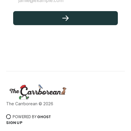
jamie@example.com
The Carrborean © 2026
POWERED BY
GHOST
SIGN UP