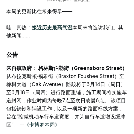
本周的更新比往常来得早——
哇，真热！
接近历史最高气温
本周末将造访我们。其
他新闻……
公告
来自镇政府
：
格林斯伯勒街（Greensboro Street）
从布拉克斯顿·福希街（Braxton Foushee Street）至
橡树大道（Oak Avenue）路段将于6月14日（周日）
至6月18日（周四）进行路面重铺，施工期间将实施车
道封闭，作业时间为每晚7点至次日凌晨6点。 该项目
包括铣刨和铺设工作，以及一项新的路面标线方案，
旨在“缩减机动车行车道宽度，并为自行车道增设缓冲
区”。 --
《卡博罗本周》