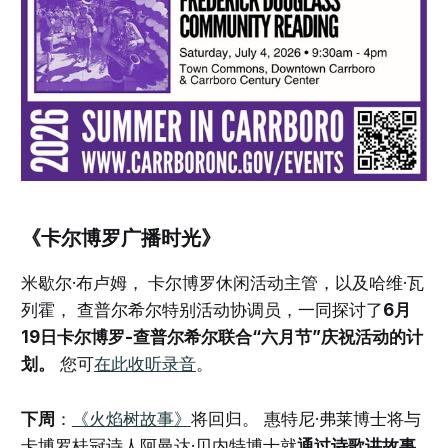
《卡尔博罗广播时光》
米歇尔·布卢姆，
卡尔博罗休闲活动主管，以及哈维·瓦
列霍， 查普尔希尔特别活动协调员，一同探讨了
6月
19日卡尔博罗-查普尔希尔联合“六月节”庆祝活动的计
划。
您可
在此收听录音
。
下周
：
《火焰树故事》
将回归。 惠特尼·弗莱博士将与
卡博罗桂冠诗人阿曼达·贝内特博士就
通过诗歌讲故事