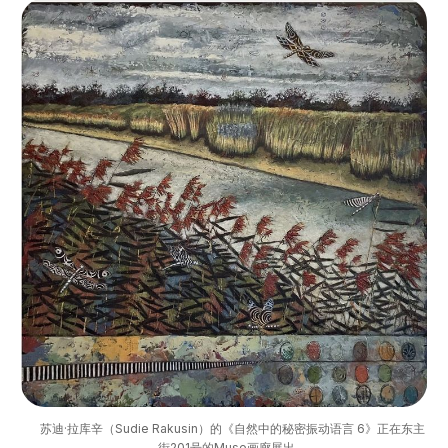
苏迪·拉库辛（Sudie Rakusin）的《自然中的秘密振动语言 6》正在东主
街201号的Muse画廊展出。