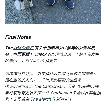
Final Notes
The
社区公告栏
有关于捐赠和公民参与的公告和机
会，每周更新！
Check out
活动日历
，了解正在发生
的事情，并帮助我们保持更新。
请考虑付费订阅，以支持社区新闻（当地新闻来自生
活在当地的人们），并询问您喜爱的企业是
否
advertise
in The Carrborean。天使 "级别的订阅
者将获得有史以来第一件 Carrborean T 恤以及其他福
利！非常感谢
The Merch
印制衬衫！