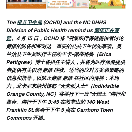
The
橙县卫生局
(OCHD) and the NC DHHS
Division of Public Health remind us
麻疹正在蔓
延
。4 月 15 日，OCHD 将 "召集医疗保健提供者讨论
麻疹的防备和应对这一重要的公共卫生优先事项。奥
兰治县卫生局医疗主任埃里卡-佩蒂格鲁（Erica
Pettigrew）博士将担任主讲人，并将为医疗保健提供
者提供有关识别 麻疹 症状、适当的应对方案和策略的
信息和指导，以防止麻疹 麻疹 在社区内传播：本周
六，北卡罗来纳州橘郡 "无党派人士"（Indivisible
Orange County, NC）将举行下一次"无国王 "游行和
集会。游行于下午 3:45 在教堂山的 140 West
Franklin St.集会于下午 5 点在 Carrboro Town
Commons 开始。