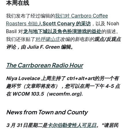
本周在线
我们发布了经过编辑的
我们对 Carrboro Coffee
Roasters 创始人
Scott Conary 的采访
，以及 Noah
Basil 对
龙与地下城以及角色扮演游戏的益处
的描述。
我们还张贴了
对
呼啸山庄
改编的新电影的
观点/反观点
评论，由 Julia F. Green 编辑。
The Carrborean Radio Hour
Niya Lovelace 上周主持了 ctrl+alt+art的另一个有
趣环节（文章即将发布），您可以在周一下午 4-5 点
在 WCOM 103.5（wcomfm.org).
News from Town and County
3 月 31 日星期二是
卡尔伯勒变性人可见日
。"请居民