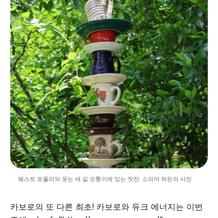
웨스트 포플러와 웃는 새 길 모퉁이에 있는 찻잔. 소피아 허든의 사진
카보로의 또 다른 최초! 카보로와 듀크 에너지는 이번