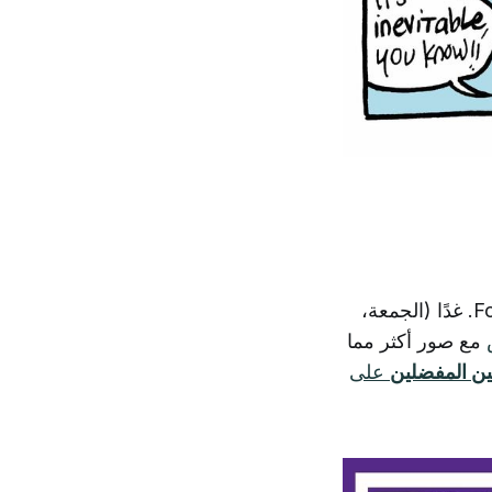
في نسخته الثانية والعشرين مع Four on the Fourth. غدًا (الجمعة،
مع صور أكثر مما
ين المفضلين
على