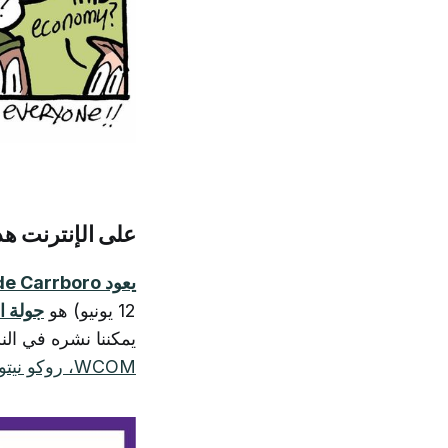
على الإنترنت هذ
يعود Le Tour de Carrboro
12 يونيو) هو
جولة ا
يمكننا نشره في الن
WCOM، روكو نيتولي