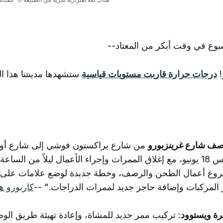
سبوع في وقت أبكر من المعتاد--
!
درجات حرارة قاربت مستويات قياسية
ستشهدها مدينتنا هذا ال
صف شارع غرينزبورو
من شارع براكستون فوشي إلى شارع أوك
شروع أعمال الطحن والرصف، وخطة جديدة لوضع علامات على 
مركبات وإضافة حاجز جديد لممرات الدراجات." --
كاربورو ه
برة ويستوود
: تركيب ممر جديد للمشاة، وإعادة تهيئة طريق الو