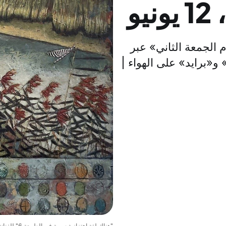
و
 الجمعة الثاني» عبر
و«برايد» على الهواء |
"هناك لغة اهتزازية سرية في الطبيعة 6" للفنانة سودي راكوسين، معروضة في معرض ميوز، 201 شارع إيست مين. 