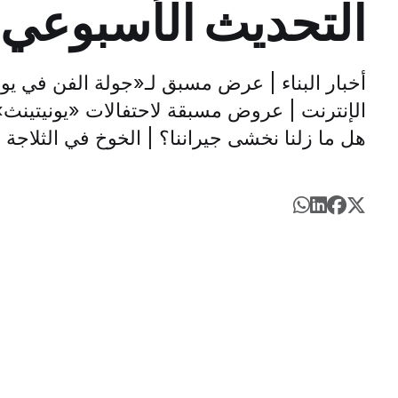
التحديث الأسبوعي، 12 يوني
أخبار البناء | عرض مسبق لـ«جولة الفن في يوم
الإنترنت | عروض مسبقة لاحتفالات «يونيتينث» 
هل ما زلنا نخشى جيراننا؟ | الخوخ في الثلاجة