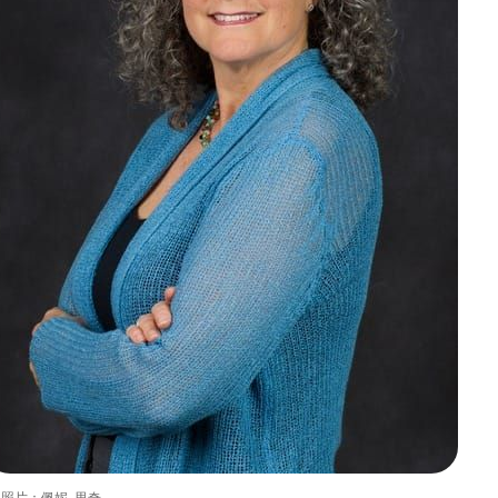
照片：佩妮-里奇