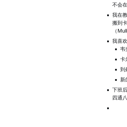
不会
我在教
搬到卡
（Mul
我喜
韦
卡
到
新
下班
四通