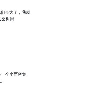
等他们长大了，我就
在桑树街
在一个小而密集、
法。