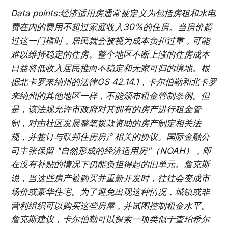
Data points:经济适用房通常被定义为包括房租和水电
费在内的费用不超过家庭收入30%的住房。当房价超
过这一门槛时，居民就会被视为成本负担过重，可能
难以维持稳定的住房。整个地区不断上涨的住房成本
日益将低收入居民推向不稳定和无家可归的境地。根
据北卡罗来纳州的法律GS 42.14.1，卡尔伯勒和北卡罗
来纳州的其他地区一样，不能颁布租金管制条例。但
是，该法规允许市政府对其拥有的房产进行租金管
制，对由社区发展整笔拨款资助的房产制定相关法
规，并签订与联邦住房房产相关的协议。国际金融公
司主张保留 "自然形成的经济适用房"（NOAH），即
在没有补贴的情况下仍能负担得起的旧单元。詹克斯
说，当这些房产被购买并重新开发时，往往会变成市
场价或豪华住宅。为了避免出现这种情况，城镇或非
营利组织可以购买这些房屋，并试图控制租金水平。
詹克斯建议，卡尔伯勒可以探索一项类似于查珀希尔