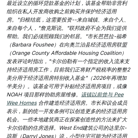
最近设立的循环贷款基金的计划，该基金帮助非营利
组织在私人开发商收购之前购买并保护经济适用
房。"归根结底，这需要投资--来自城镇、来自个人、
来自每个人，"詹克斯说。"联邦政府不会为我们提供
帮助。我们必须照顾我们的邻居。"市长芭芭拉-福希
（Barbara Foushee）在向奥兰治县经济适用房联盟
（Orange County Affordable Housing Coalition）
发表评论时指出，"卡尔伯勒有一个指定的收入流来支
持经济适用房工作，目前我们正将财产税税率的整整2
美分用于经济适用房特别收入基金"（2026年再增加
半美分）。该基金可用于补贴经济适用房项目，或像
NOAH 项目那样协助房屋维修。
该镇以前曾与 Pee
Wee Homes
合作建造经济适用房。市长和议会成员
表示，新的统一开发条例可以创造更多的经济适用房
机会。一些本地建筑商正在探索创造性的方法来扩大
卡尔伯勒的住房选择。West End建筑公司的达里尔-
琼斯（Darryl Jones）说，小型住宅可能为经济适用