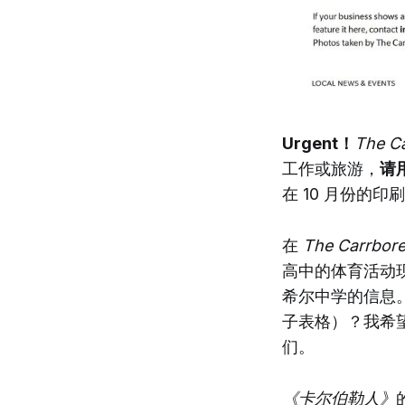
Urgent！
The C
工作或旅游，
请用
在 10 月份的印
在
The Carrbor
高中的体育活动
希尔中学的信息
子表格）？我希
们。
《卡尔伯勒人》