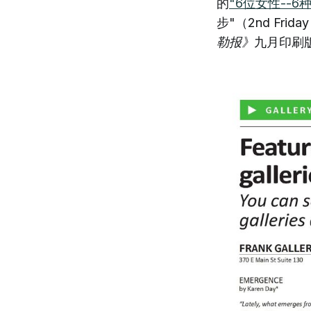
的
"6位女性--6
步"（2nd Fr
勒报》
九月印刷