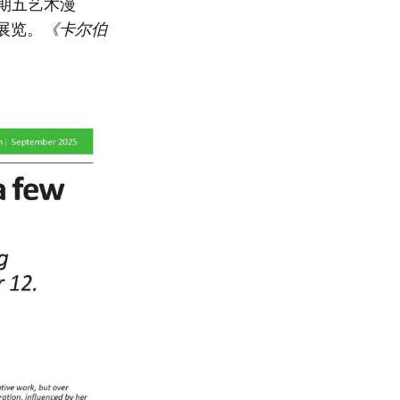
期五艺术漫
的展览。
《卡尔伯