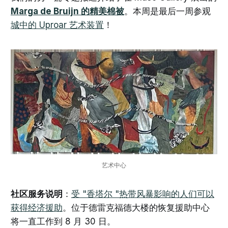
Marga de Bruijn 的精美棉被
。本周是最后一周参观
城中的 Uproar 艺术装置
！
艺术中心
社区服务说明
：
受 "香塔尔 "热带风暴影响的人们可以
获得经济援助
。位于德雷克福德大楼的恢复援助中心
将一直工作到 8 月 30 日。