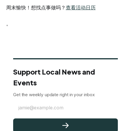
周末愉快！想找点事做吗？
查看活动日历
。
Support Local News and
Events
Get the weekly update right in your inbox
jamie@example.com