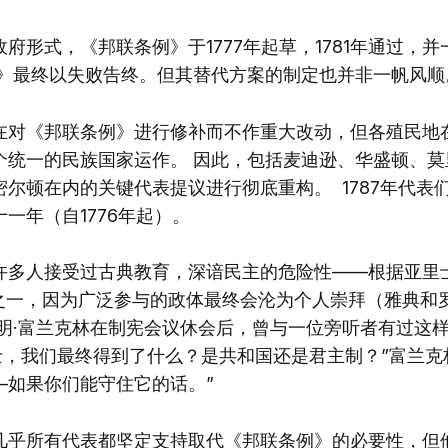
府形式，《邦联条例》于1777年起草，1781年通过，并一
例》最终以失败告终。但其替代方案的制定也并非一帆风顺
在对《邦联条例》进行修补而不作重大改动，但各殖民地
个统一的民族国家运作。 因此，包括麦迪逊、华盛顿、莫
尔顿在内的关键代表提议进行彻底重构。 1787年代表
一年（自1776年起）。
许多人接受过古典教育，深谙民主的危险性——根据亚里
体之一，因为广泛参与的政体最终会沦为个人崇拜（雅典和
杰明·富兰克林在制宪会议休会后，曾与一位旁听者有过这
士，我们最终得到了什么？是共和国还是君主制？”富兰克
—如果你们能守住它的话。”
几乎所有代表都坚定支持取代《邦联条例》的必要性，但