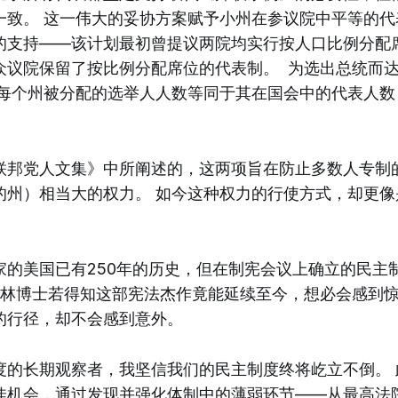
一致。 这一伟大的妥协方案赋予小州在参议院中平等的代
的支持——该计划最初曾提议两院均实行按人口比例分配
众议院保留了按比例分配席位的代表制。 为选出总统而
 每个州被分配的选举人人数等同于其在国会中的代表人数
联邦党人文集》中所阐述的，这两项旨在防止多数人专制
的州）相当大的权力。 如今这种权力的行使方式，却更像
家的美国已有250年的历史，但在制宪会议上确立的民主制
克林博士若得知这部宪法杰作竟能延续至今，想必会感到
的行径，却不会感到意外。
度的长期观察者，我坚信我们的民主制度终将屹立不倒。 
佳机会，通过发现并强化体制中的薄弱环节——从最高法