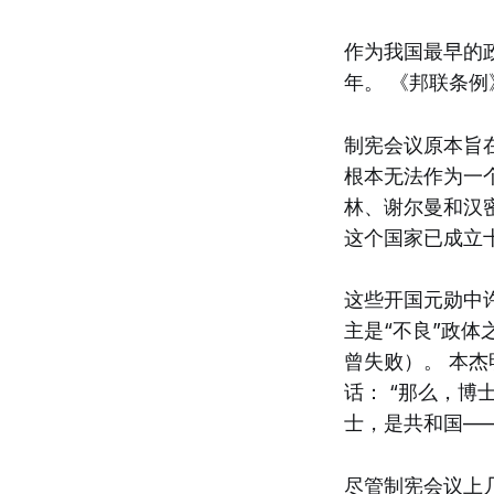
作为我国最早的政
年。 《邦联条
制宪会议原本旨
根本无法作为一
林、谢尔曼和汉密
这个国家已成立十
这些开国元勋中
主是“不良”政
曾失败）。 本
话： “那么，博
士，是共和国—
尽管制宪会议上