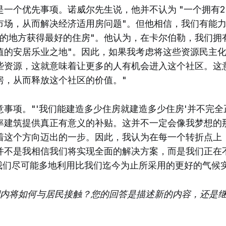
一个优先事项。诺威尔先生说，他并不认为 "一个拥有22
市场，从而解决经济适用房问题"。但他相信，我们有能
及的地方获得最好的住房"。他认为，在卡尔伯勒，我们拥有
值的安居乐业之地"。因此，如果我考虑将这些资源民主
些资源，这就意味着让更多的人有机会进入这个社区。这
房，从而释放这个社区的价值。"
意事项。"'我们能建造多少住房就建造多少住房'并不完
率建筑提供真正有意义的补贴。这并不一定会像我梦想的
着这个方向迈出的一步。因此，我认为在每一个转折点上
并不是我相信我们将实现全面的解决方案，而是我们正在
这[关乎]我们尽可能多地利用比我们迄今为止所采用的更好的气候
内将如何与居民接触？您的回答是描述新的内容，还是