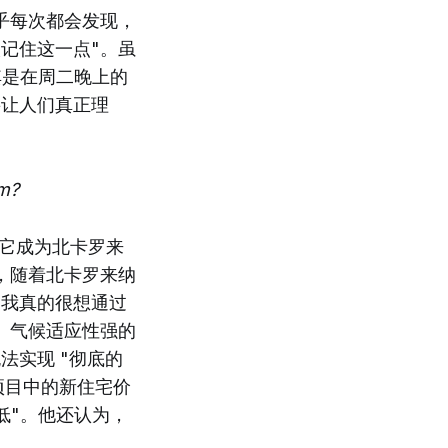
乎每次都会发现，
记住这一点"。虽
其是在周二晚上的
要让人们真正理
rm?
ar.我希望它成为北卡罗来
，随着北卡罗来纳
"我真的很想通过
、气候适应性强的
法实现 "彻底的
项目中的新住宅价
低"。他还认为，