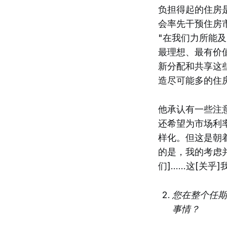
负担得起的住房是
会率先干预住房
"在我们力所能
最理想、最有价
新分配和共享这
造尽可能多的住
他承认有一些注
还希望为市场利
样化。但这是朝
的是，我的考虑
们]......
您在整个任期
事情？