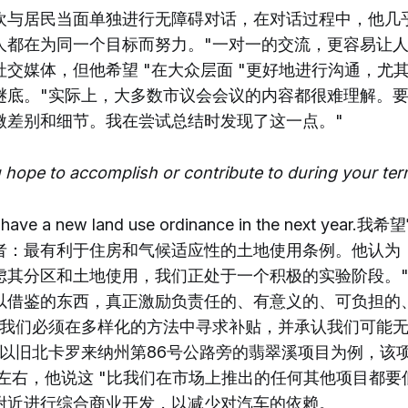
欢与居民当面单独进行无障碍对话，在对话过程中，他几
人都在为同一个目标而努力。"一对一的交流，更容易让人
交媒体，但他希望 "在大众层面 "更好地进行沟通，尤
谜底。"实际上，大多数市议会会议的内容都很难理解。
微差别和细节。我在尝试总结时发现了这一点。"
hope to accomplish or contribute to during your te
o have a new land use ordinance in the next ye
者：最有利于住房和气候适应性的土地使用条例。他认为
虑其分区和土地使用，我们正处于一个积极的实验阶段。
以借鉴的东西，真正激励负责任的、有意义的、可负担的
，我们必须在多样化的方法中寻求补贴，并承认我们可能无
他以旧北卡罗来纳州第86号公路旁的翡翠溪项目为例，该
左右，他说这 "比我们在市场上推出的任何其他项目都要
附近进行综合商业开发，以减少对汽车的依赖。