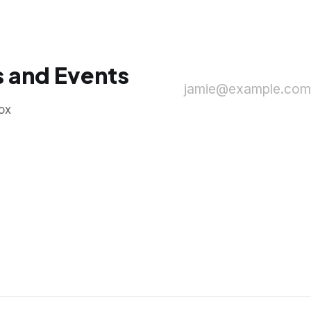
 and Events
jamie@example.com
ox