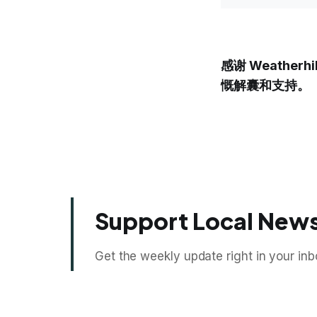
感谢 Weatherhi
慨解囊和支持。
Support Local News
Get the weekly update right in your inb