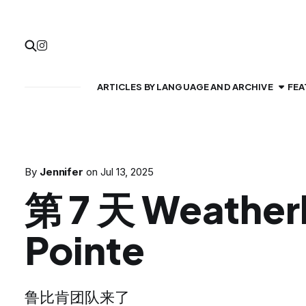
ARTICLES BY LANGUAGE AND ARCHIVE
FEA
By
Jennifer
on
Jul 13, 2025
第 7 天 Weatherh
Pointe
鲁比肯团队来了