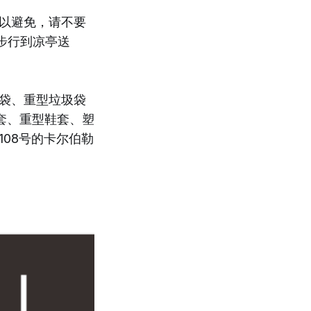
可以避免，请不要
后步行到凉亭送
用袋、重型垃圾袋
套、重型鞋套、塑
08号的卡尔伯勒