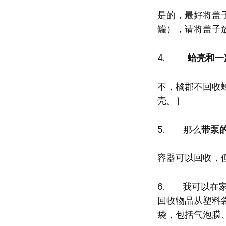
是的，最好将盖
罐），请将盖子
4.
蛤壳和一
不，橘郡不回收蛤壳
壳。］
5. 那么
带泵
容器可以回收，
6. 我可以在
回收物品从塑料
袋，包括气泡膜