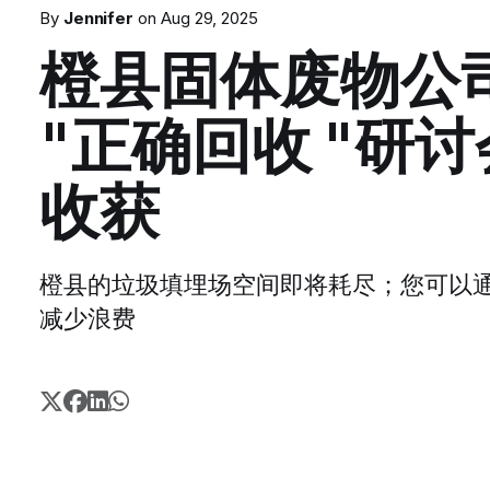
By
Jennifer
on
Aug 29, 2025
橙县固体废物公
"正确回收 "研讨会
收获
橙县的垃圾填埋场空间即将耗尽；您可以
减少浪费