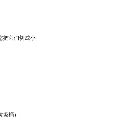
您把它们切成小
垃圾桶）。