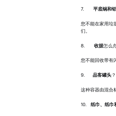
7.
平底锅和
您不能在家用垃
们。
8.
收据
怎么
您不能回收带有
9.
品客罐头
？
这种容器由混合
10.
纸巾、纸巾