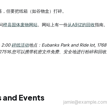
器，但要把纸箱（如谷物盒）打碎。
问
橙县固体废物网站
。网站上有一份
从A到Z的回收
指南
。
- 2:00
碎纸活动
地点：Eubanks Park and Ride lot, 1768
l, NC 27516.您可以携带机密文件免费、安全地进行粉碎和回
 and Events
jamie@example.com