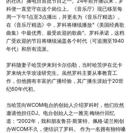
的社区广播电台首批节目之一。24年前开播以来，罗
科便一直坚守在这个岗位上。《音乐厅》现已移至每
周一下午1点至3点播出，并更名为《音乐厅精选》。
在《音乐厅精选》中，罗科将继续播放“《美国经典歌
曲集》中最优秀、最受欢迎的歌曲”。罗科承诺，这档
广受欢迎的节目将继续涵盖各个时代（可追溯至1940
年代）和所有流派。
罗科随妻子哈茨伊来到卡尔伯勒，当时哈茨伊在北卡
罗来纳大学攻读研究生。虽然罗科主要从事教育工
作，但他拥有丰富的广播经验，其广播生涯始于20世
纪60年代初。
当哈茨向WCOM电台的创始人介绍罗科时，他们欣然
邀请他担任DJ。电台创始人之一雅克·梅纳什回忆
道：“2002年，我和朋友鲁芬·斯莱特、佩格·诺兰刚创
办WCOM不久，便结识了罗科。 作为一名拥有独特嗓