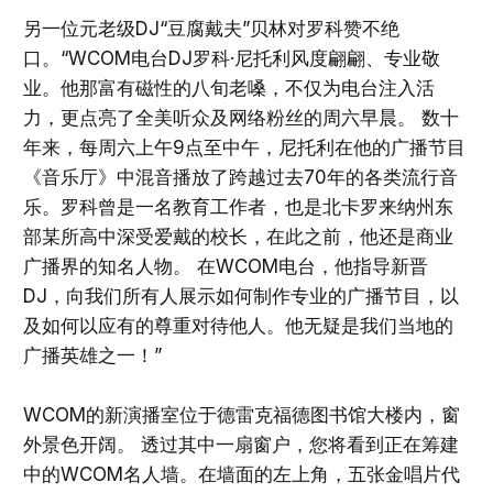
另一位元老级DJ“豆腐戴夫”贝林对罗科赞不绝
口。“WCOM电台DJ罗科·尼托利风度翩翩、专业敬
业。他那富有磁性的八旬老嗓，不仅为电台注入活
力，更点亮了全美听众及网络粉丝的周六早晨。 数十
年来，每周六上午9点至中午，尼托利在他的广播节目
《音乐厅》中混音播放了跨越过去70年的各类流行音
乐。罗科曾是一名教育工作者，也是北卡罗来纳州东
部某所高中深受爱戴的校长，在此之前，他还是商业
广播界的知名人物。 在WCOM电台，他指导新晋
DJ，向我们所有人展示如何制作专业的广播节目，以
及如何以应有的尊重对待他人。他无疑是我们当地的
广播英雄之一！”
WCOM的新演播室位于德雷克福德图书馆大楼内，窗
外景色开阔。 透过其中一扇窗户，您将看到正在筹建
中的WCOM名人墙。在墙面的左上角，五张金唱片代