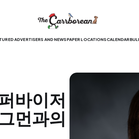
TURED ADVERTISERS AND NEWSPAPER LOCATIONS
CALENDAR
BUL
수퍼바이저
테그먼과의