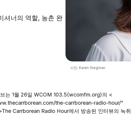
셔너의 역할, 농촌 완
사진: Karen Stegman
 1월 26일 WCOM 103.5(wcomfm.org)의 <
ww.thecarrborean.com/the-carrborean-radio-hour/"
rer">The Carrborean Radio Hour에서 방송된 인터뷰의