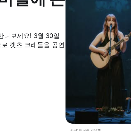
나보세요! 3월 30일
으로 캣츠 크래들을 공연
사진: 매디슨 커닝햄