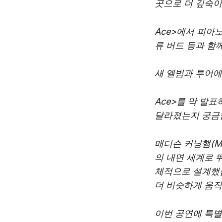
곳으로 더 깊숙이
Ace>에서 피아노
류 버드 등과 함
새 앨범과 투어에
Ace>를 막 발
달라졌는지 궁금
매디슨 커닝햄(M
의 내면 세계로 
체적으로 설계했
더 비슷하게 움직
이번 공연에 특별