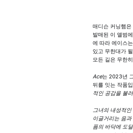
매디슨 커닝햄은 
발매된 이 앨범에
에 따라 에이스는
있고 무한대가 될
모든 길은 무한히
Ace
는 2023년
뒤를 잇는 작품입
적인 공감을 불
그녀의 내성적인 
이글거리는 음과 
픔의 바닥에 도달