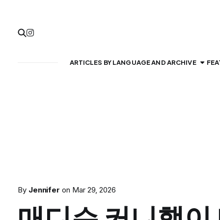
ARTICLES BY LANGUAGE AND ARCHIVE
FEA
By
Jennifer
on
Mar 29, 2026
매디슨 커니햄이 