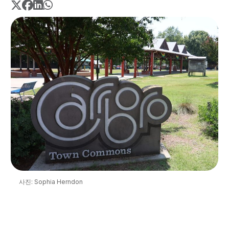
사진: Sophia Herndon