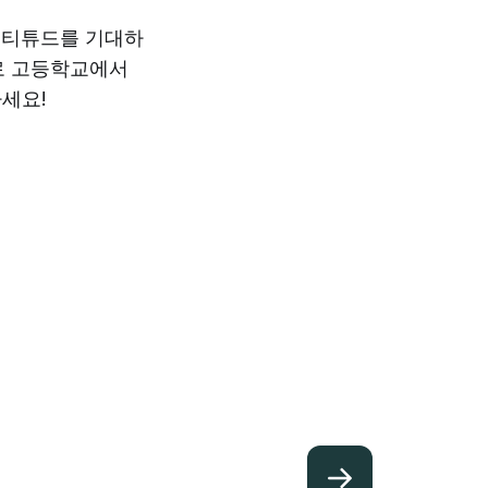
애티튜드를 기대하
보로 고등학교에서
세요!