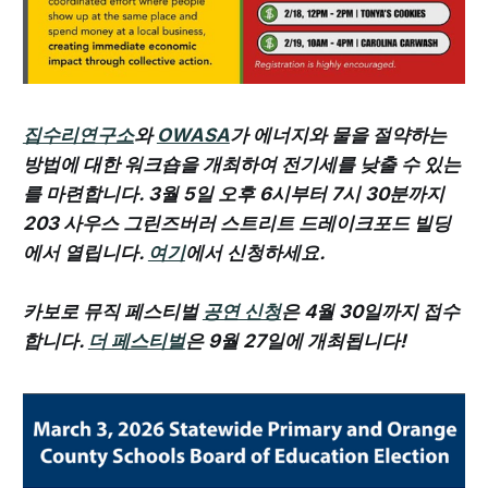
집수리연구소
와
OWASA
가 에너지와 물을 절약하는
방법에 대한 워크숍을 개최하여 전기세를 낮출 수 있는
를 마련합니다. 3월 5일 오후 6시부터 7시 30분까지
203 사우스 그린즈버러 스트리트 드레이크포드 빌딩
에서 열립니다.
여기
에서 신청하세요.
카보로 뮤직 페스티벌
공연 신청
은 4월 30일까지 접수
합니다.
더 페스티벌
은 9월 27일에 개최됩니다!