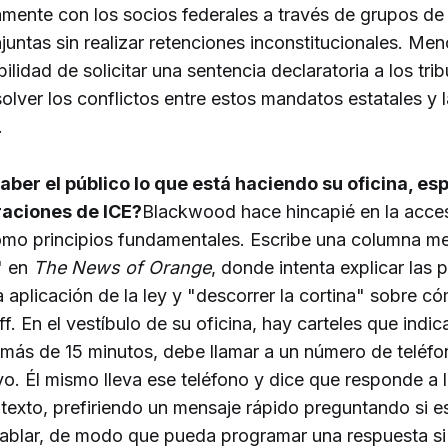
mente con los socios federales a través de grupos de 
untas sin realizar retenciones inconstitucionales. Me
ilidad de solicitar una sentencia declaratoria a los tri
olver los conflictos entre estos mandatos estatales y 
.
ber el público lo que está haciendo su oficina, es
raciones de ICE?
Blackwood hace hincapié en la accesi
omo principios fundamentales. Escribe una columna m
" en
The News of Orange
, donde intenta explicar las
a aplicación de la ley y "descorrer la cortina" sobre c
ff. En el vestíbulo de su oficina, hay carteles que indic
 más de 15 minutos, debe llamar a un número de teléfo
yo. Él mismo lleva ese teléfono y dice que responde a 
texto, prefiriendo un mensaje rápido preguntando si e
blar, de modo que pueda programar una respuesta si