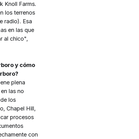
k Knoll Farms.
n los terrenos
e radio). Esa
mas en las que
 al chico",
rrboro y cómo
rrboro?
iene plena
 en las no
nde los
, Chapel Hill,
ficar procesos
ocumentos
trechamente con