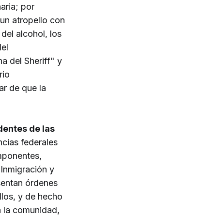
aria; por
un atropello con
del alcohol, los
del
a del Sheriff" y
rio
ar de que la
dentes de las
cias federales
mponentes,
 Inmigración y
sentan órdenes
llos, y de hecho
a la comunidad,