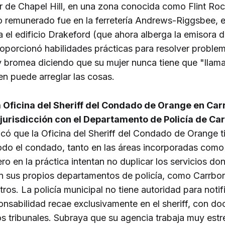
r de Chapel Hill, en una zona conocida como Flint Roc
o remunerado fue en la ferretería Andrews-Riggsbee, e
 el edificio Drakeford (que ahora alberga la emisora d
roporcionó habilidades prácticas para resolver proble
y bromea diciendo que su mujer nunca tiene que "llamar
en puede arreglar las cosas.
 Oficina del Sheriff del Condado de Orange en Ca
jurisdicción con el Departamento de Policía de Ca
có que la Oficina del Sheriff del Condado de Orange t
todo el condado, tanto en las áreas incorporadas como
ro en la práctica intentan no duplicar los servicios do
n sus propios departamentos de policía, como Carrboro
tros. La policía municipal no tiene autoridad para noti
ponsabilidad recae exclusivamente en el sheriff, con d
os tribunales. Subraya que su agencia trabaja muy es