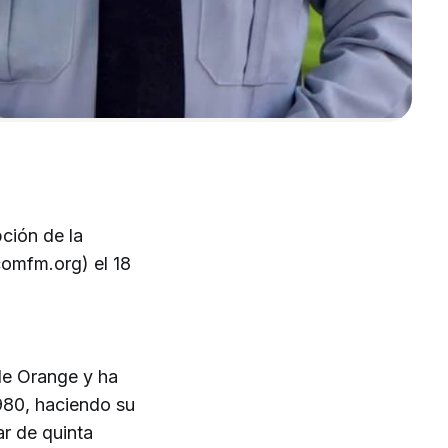
pción de la
mfm.org) el 18
de Orange y ha
980, haciendo su
ar de quinta