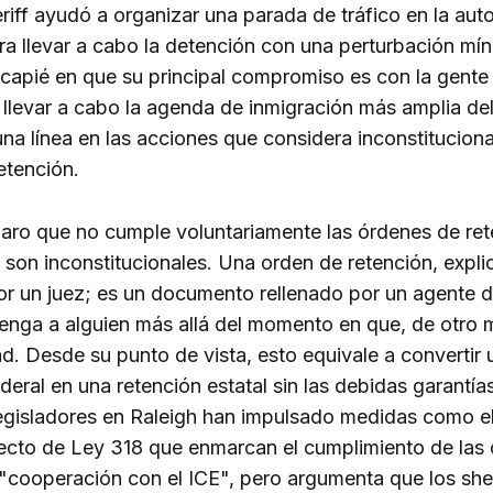
heriff ayudó a organizar una parada de tráfico en la aut
ra llevar a cabo la detención con una perturbación mí
ncapié en que su principal compromiso es con la gent
 llevar a cabo la agenda de inmigración más amplia de
 una línea en las acciones que considera inconstitucion
etención.
aro que no cumple voluntariamente las órdenes de ret
son inconstitucionales. Una orden de retención, expli
or un juez; es un documento rellenado por un agente d
etenga a alguien más allá del momento en que, de otro 
ad. Desde su punto de vista, esto equivale a convertir 
ederal en una retención estatal sin las debidas garantía
legisladores en Raleigh han impulsado medidas como e
yecto de Ley 318 que enmarcan el cumplimiento de las
"cooperación con el ICE", pero argumenta que los sher