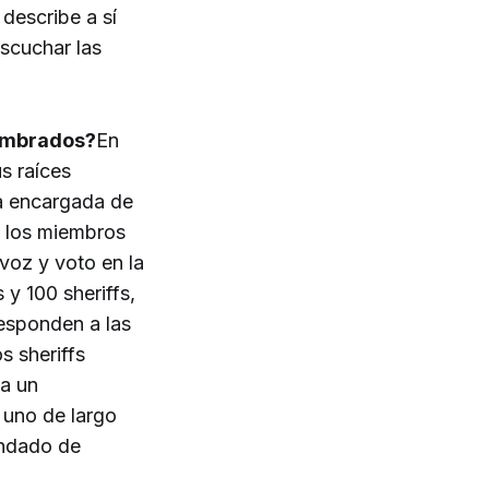
describe a sí
scuchar las
nombrados?
En
s raíces
ura encargada de
e los miembros
voz y voto en la
y 100 sheriffs,
responden a las
s sheriffs
 a un
 uno de largo
Condado de