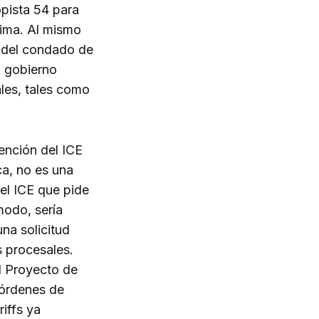
opista 54 para
nima. Al mismo
e del condado de
l gobierno
ales, tales como
ención del ICE
ca, no es una
el ICE que pide
modo, sería
una solicitud
s procesales.
l Proyecto de
 órdenes de
iffs ya