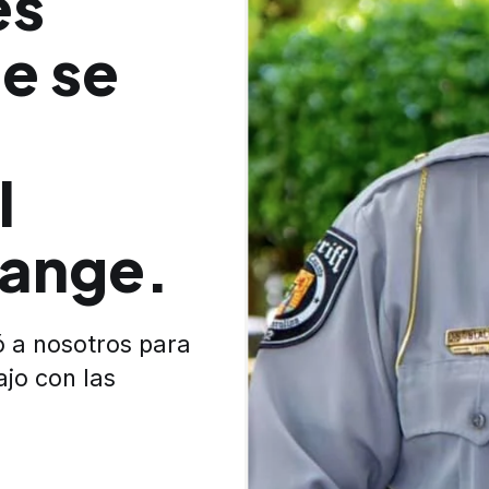
es
e se
l
ange.
ó a nosotros para
ajo con las
.