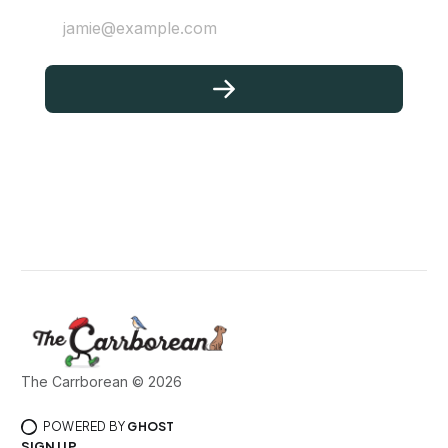
jamie@example.com
The Carrborean © 2026
POWERED BY
GHOST
SIGN UP