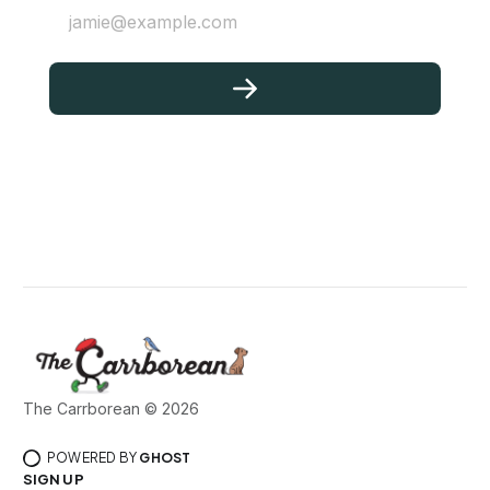
jamie@example.com
The Carrborean © 2026
POWERED BY
GHOST
SIGN UP