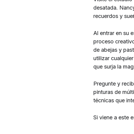
desatada. Nancy 
recuerdos y sueñ
Al entrar en su 
proceso creativo
de abejas y pas
utilizar cualqui
que surja la magi
Pregunte y recib
pinturas de múlt
técnicas que int
Si viene a este 