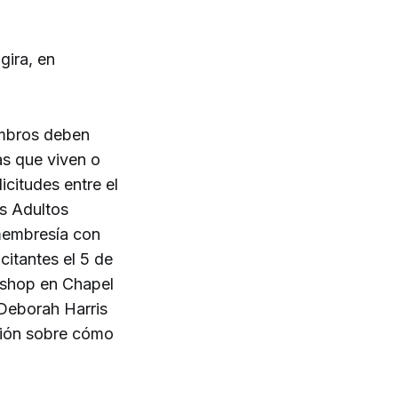
gira, en
embros deben
as que viven o
citudes entre el
s Adultos
membresía con
citantes el 5 de
eeshop en Chapel
 Deborah Harris
ación sobre cómo