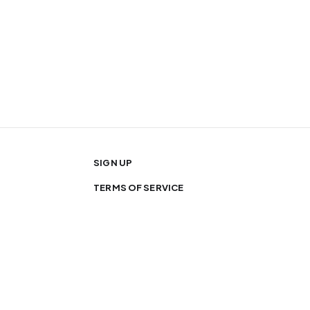
SIGN UP
TERMS OF SERVICE
ABOUT
PLACE AN AD