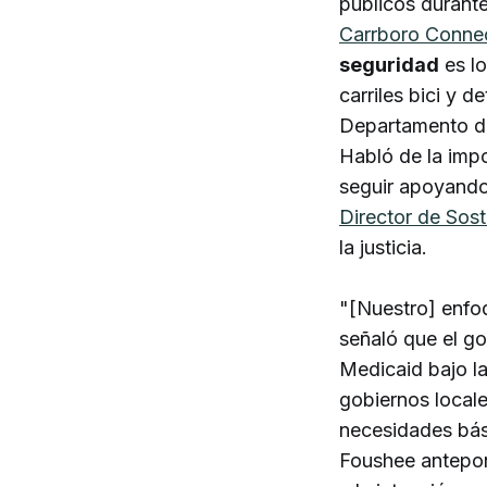
públicos durante
Carrboro Conne
seguridad
es lo
carriles bici y 
Departamento de 
Habló de la imp
seguir apoyando
Director de Sost
la justicia.
"[Nuestro] enfo
señaló que el go
Medicaid bajo la
gobiernos locale
necesidades bási
Foushee antepon