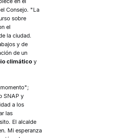
blece en el
del Consejo. "La
curso sobre
on el
de la ciudad.
abajos y de
ación de un
o climático
y
e momento";
omo SNAP y
idad a los
r las
ito. El alcalde
en. Mi esperanza