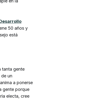
pié en la
Desarrollo
iene 50 años y
sejo está
a tanta gente
 de un
y anima a ponerse
la gente porque
ia electa, cree
]