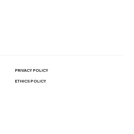
PRIVACY POLICY
ETHICS POLICY
MONTHLY PRINT EDITIONS
CROSSWORD PUZZLE SOLUTIONS ARCHIVE