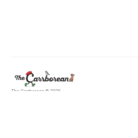
The Carrborean © 2026
POWERED BY
GHOST