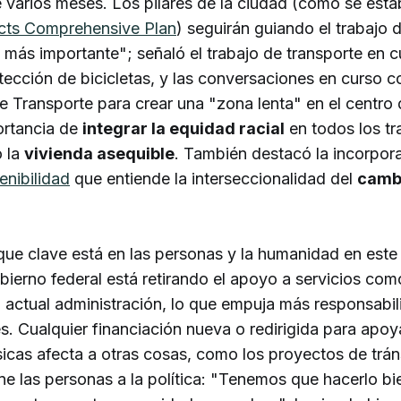
 varios meses. Los pilares de la ciudad (como se esta
cts Comprehensive Plan
) seguirán guiando el trabajo 
 más importante"; señaló el trabajo de transporte en 
detección de bicicletas, y las conversaciones en curso c
Transporte para crear una "zona lenta" en el centro 
ortancia de
integrar la equidad racial
en todos los tr
 la
vivienda asequible
. También destacó la incorpor
enibilidad
que entiende la interseccionalidad del
cambi
que clave está en las personas y la humanidad en est
bierno federal está retirando el apoyo a servicios c
 actual administración, lo que empuja más responsabil
s. Cualquier financiación nueva o redirigida para apoya
cas afecta a otras cosas, como los proyectos de tráns
e las personas a la política: "Tenemos que hacerlo bi