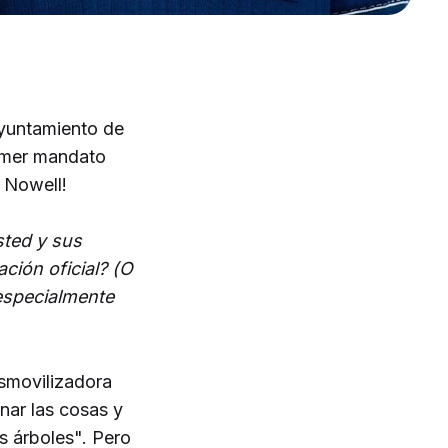
Ayuntamiento de
rimer mandato
. Nowell!
sted y sus
ación oficial? (O
 especialmente
esmovilizadora
nar las cosas y
os árboles". Pero