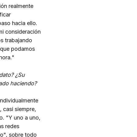
ión realmente
ficar
aso hacia ello.
mi consideración
os trabajando
io que podamos
hora."
dato? ¿Su
tado haciendo?
individualmente
, casi siempre,
o. "Y uno a uno,
as redes
vo", sobre todo