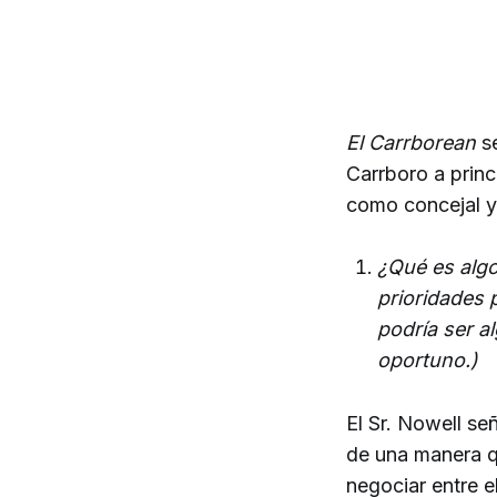
El Carrborean
se
Carrboro a princ
como concejal y 
¿Qué es algo
prioridades p
podría ser a
oportuno.)
El Sr. Nowell se
de una manera qu
negociar entre e