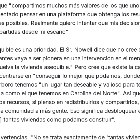
que "compartimos muchos más valores de los que uno
tentado pensar en una plataforma que obtenga los res
 posibles. Realmente quiero intentar que mis decision
partidas desde mi escaño"
uible es una prioridad. El Sr. Nowell dice que no cree
ntes vaya a ser pionera en una intervención en el mer
uelva la vivienda asequible." Pero cree que existe la c
entrarse en "conseguir lo mejor que podamos, dond
rboro tenemos "un lugar tan deseable y valioso para t
ia como el que tenemos en Carolina del Norte". Así que
s recursos, si pienso en redistribuirlos y compartirlos,
a comunidad a más gente. Eso significa desbloquear e
 tantas viviendas como podamos construir".
vertencias. "No se trata exactamente de 'tantas vivi