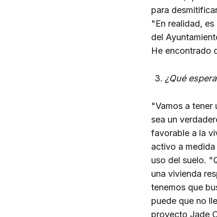
para desmitifica
"En realidad, es
del Ayuntamiento
He encontrado qu
¿Qué espera 
"Vamos a tener 
sea un verdadero
favorable a la v
activo a medida 
uso del suelo. "
una vivienda res
tenemos que bus
puede que no ll
proyecto Jade Cr