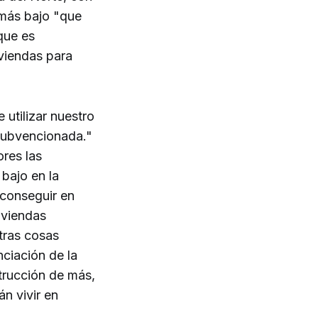
 más bajo "que
que es
iviendas para
utilizar nuestro
 subvencionada."
res las
bajo en la
 conseguir en
viviendas
tras cosas
nciación de la
strucción de más,
n vivir en