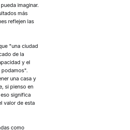
 pueda imaginar.
ultados más
es reflejen las
 que "una ciudad
cado de la
apacidad y el
e podamos".
ener una casa y
, si pienso en
 eso significa
l valor de esta
endas como