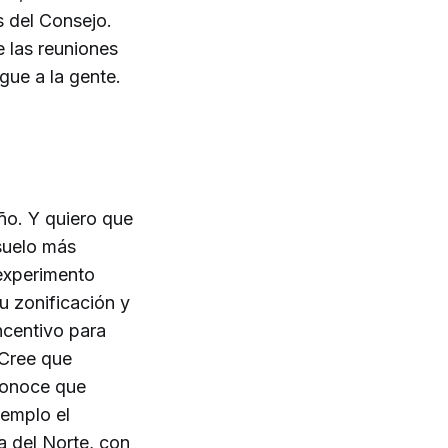
s del Consejo.
e las reuniones
gue a la gente.
ño. Y quiero que
 suelo más
 experimento
u zonificación y
ncentivo para
 Cree que
conoce que
jemplo el
a del Norte, con