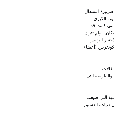
 ضرورة استبدال
وية الكبرى
لتي كانت قد
ان). ولم تترك
اختيار الرئيس
الكونغرس (أعضاء
مقالات
 والطريقة التي
ر 250 عامًا، فإن الديمقراطية التي صيغت
ن سيتفاجأ بأن صياغة الدستور