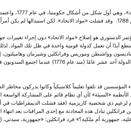
لاً.
مر الدستوري هو إصلاح «مواد الاتحاد» دون إجراء تغييرات جو
ع أبدًا أن تعمل كدولة قومية واحدة في ظل تلك المواد. لذلك
ماديسون وواشنطن وموريس وفرانكلين وشيرمان وهاميلتون، إع
بالكامل. كان عمر الدولة أحد عشر عامًا (منذ عام 1776) عندم
 المؤسسين قد تلقوا تعليماً كلاسيكياً وكانوا يدركون مخاطر الد
الأنظمة «السيئة» لأن أي نظام قائم على المشاركة الواسعة ا
ام لزعيم ذي شخصية كاريزمية (فقد فشلت الديمقراطيات في أثي
فرانكلين تبادل هذه المحادثة مع إحدى المراقبات بعد انتهاء الم
عليه، جمهورية أم ملكية؟» فرد فرانكلين: «جمهورية، سيدتي، 