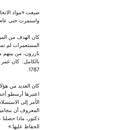
واستمرت حتى عام 1788. وقد فشلت «مواد الاتحاد». لكن استبدالها لم يكن أمراً سه
كان الهدف من المؤت
المستعمرات لم تستط
بارزون، من بينهم 
1787.
كان العديد من هؤلاء
اعتبرها أرسطو أحد 
الأمر إلى الاستسل
المعروف أن بنجامين 
دكتور، ماذا حصلنا 
الحفاظ عليها.»