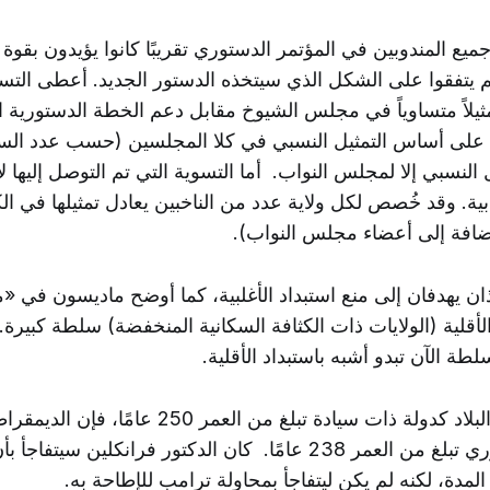
يع المندوبين في المؤتمر الدستوري تقريبًا كانوا يؤيدون بقوة
 لم يتفقوا على الشكل الذي سيتخذه الدستور الجديد. أعطى التس
مثيلاً متساوياً في مجلس الشيوخ مقابل دعم الخطة الدستورية ا
على أساس التمثيل النسبي في كلا المجلسين (حسب عدد السك
 النسبي إلا لمجلس النواب. أما التسوية التي تم التوصل إليها ل
خابية. وقد خُصص لكل ولاية عدد من الناخبين يعادل تمثيلها في 
ضافة إلى أعضاء مجلس النواب).
ذان يهدفان إلى منع استبداد الأغلبية، كما أوضح ماديسون في «
الأقلية (الولايات ذات الكثافة السكانية المنخفضة) سلطة كبيرة.
لطة الآن تبدو أشبه باستبداد الأقلية.
على الرغم من أن البلاد كدولة ذات سيادة تبلغ من العم
في المؤتمر الدستوري تبلغ من العمر 238 عامًا. كان الدكتور فرانكلي
دة، لكنه لم يكن ليتفاجأ بمحاولة ترامب للإطاحة به.