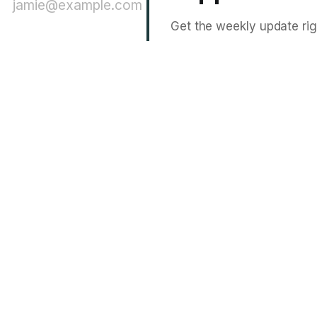
jamie@example.com
Get the weekly update rig
P
OF SERVICE
T