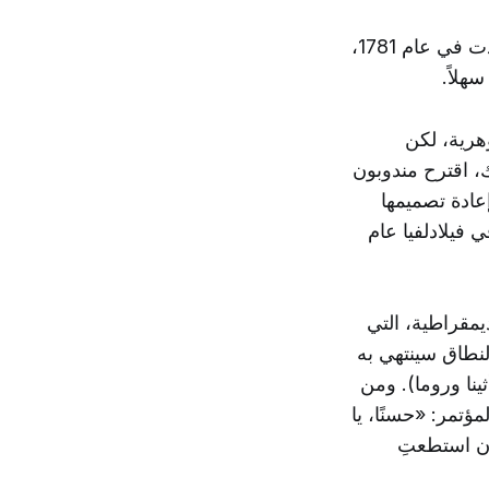
صيغت «مواد الاتحاد»، وهي أول شكل من أشكال حكومتنا، في عام 1777، واعتمدت في عام 1781،
هرية، لكن
، اقترح مندوبون
ادة تصميمها
ا اجتمع المندوبون في فيلادلفيا عام
يمقراطية، التي
لنطاق سينتهي به
نا وروما). ومن
ؤتمر: «حسنًا، يا
إن استطعتِ