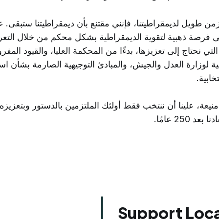
زمن طويل لديمقراطيتنا، فإنني مقتنع بأن ديمقراطيتنا ستبقى. 
على فرصة ذهبية لتقوية الديمقراطية بشكل محكم من خلال الت
تي نحتاج إلى تعزيزها، بدءًا من المحكمة العليا، والقيود المف
ية لوزارة العدل والجيش، والمبادئ التوجيهية الصارمة بشأن است
تخابية.
يعة، علينا أن ننتخب فقط أولئك الملتزمين بالدستور وبتعزيزه. إ
250 عامًا.
Support Loca