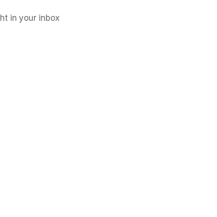
ht in your inbox
The Carrborean © 2026