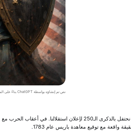
نص تم إنشاؤه بواسطة ChatGPT بناءً على المطالبة التي قدمها المؤلف
في 4 يوليو 2026، نحتفل بالذكرى الـ250 لإعلان استقلالنا. في أعقا
يقة واقعة مع توقيع معاهدة باريس عام 1783.