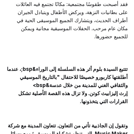
فقد أصبحت طقوسًا مجتمعية: مكانًا تجتمع فيه العائلات
على بطانيات النزهة، ويركض الأطفال ويتبادل الجيران
أطراف الحديث، ويتشارك الجميع الموسيقى الحية في
مكان عام مرحب. الحفلات الموسيقية مجانية ويمكن
للجميع حضورها.
تتتبع السيدة بلوم أثر هذه السلسلة إلى الوراء&bsp;، عندما
أطلقتها كاربورو خصيصًا للاحتفال "بالتاريخ الموسيقي
والثقافي الغني للمدينة من خلال عدسة&bsp>
إرث إليزابيث كوتن. ولا تزال هذه القصة الأصلية تشكل
القرارات التي يتخذونها.
وتقول إن الجاذبية تأتي من التعاون. تتعاون المدينة مع شركة
Music Maker، التي تنظم تشكيلة الموسيقى؛ ومع وسائل