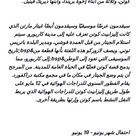
كوتن، وثلاثة من أبناء إخوة بريندا، وابنها ديريك فينيل.
سيقدمون عرضًا موسيقيًا وسيقدمون أيضًا غيتار مارتن الذي
كانت إليزابيث كوتن تعزف عليه إلى مدينة كاربورو. سيتم
استلام الجيتار من قبل العمدة فوشي، ومدير البلدة باتريس
توني. ويصف لازوركو هذه اللفتة بأنها قطعة من&bsp;تاريخ
الموسيقى التي تعود إلى الوطن&bsp;إلى كاربورو، مما
يدمج قصة كوتن فعليًا في الحياة العامة للمدينة. من المرجح
أن يتم وضع الجيتار في مكان ما في مجمع مكتبة دراكفورد.
يقام الفطور السنوي للدراجات الهوائية في 12 مايو على
طول طريق إليزابيث كوتن للدراجات الهوائية الذي يربط
النقل النشط باسم كوتن وإرثها بطريقة أخرى.
احتفال شهر يونيو - 19 يونيو