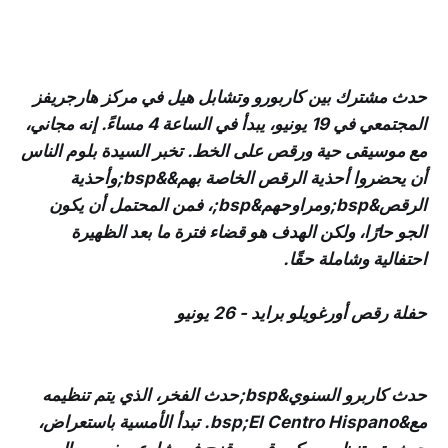
حدث مشترك بين كاربورو وتشابل هيل في مركز هارجريفز
المجتمعي في 19 يونيو، يبدأ في الساعة 4 مساءً. إنه مجاني،
مع موسيقى حية ورقص على الخط. تخبر السيدة بلوم الناس
أن يحضروا أحذية الرقص الخاصة بهم&&bsp;وأحذية
الرقص&bsp;ومراوحهم&bsp;، فمن المحتمل أن يكون
الجو حارًا، ولكن الهدف هو قضاء فترة ما بعد الظهيرة
احتفالية وشاملة حقًا.
حفلة رقص أورغويلو برايد - 26 يونيو
حدث كاربرو السنوي&bsp;حدث الفخر، الذي يتم تنظيمه
مع&bsp;El Centro Hispano. تبدأ الأمسية باستعراض،