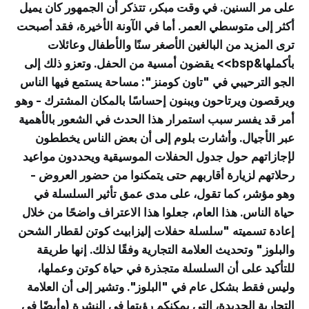
على مر السنين. في وقت مبكر، تتذكر أن الجمهور كان يميل
أكثر إلى متوسطي العمر. أما في الآونة الأخيرة، فقد أصبحت
ترى المزيد من البالغين الأصغر سنًا والأطفال وعائلات
بأكملها&bsp>> يقضون أمسية من الحفل. وتعزو ذلك إلى
الجو الترحيبي في "تاون كومنز": مساحة يستمع فيها الناس
ويرقصون ويرتاحون ويبنون إحساسًا بالمكان المشترك - وهو
أمر قد يفسر سبب استمرار هذا الحدث في الشعور بالأهمية
عبر الأجيال. وأشارت بلوم إلى أن بعض الناس يخططون
لإجازاتهم حول جدول الحفلات الموسيقية ويحددون مواعيد
رحلاتهم لزيارة أقاربهم حتى يتمكنوا من حضور العروض -
وهو مؤشر، كما تقول، على مدى عمق تأثير السلسلة في
حياة الناس. هذا العام، جعلوا هذا الاعتراف واضحًا من خلال
إعادة تسميته "سلسلة حفلات إليزابيث كوتن لقطار الشحن
والبلوز" وتحديث العلامة التجارية وفقًا لذلك. إنها طريقة
للتأكيد على أن السلسلة متجذرة في حياة كوتن وعملها،
وليس فقط بشكل عام في "البلوز". وتشير إلى أن العلامة
التجارية الجديدة، التي يمكنكم رؤيتها في النشرة (وأيضًا في