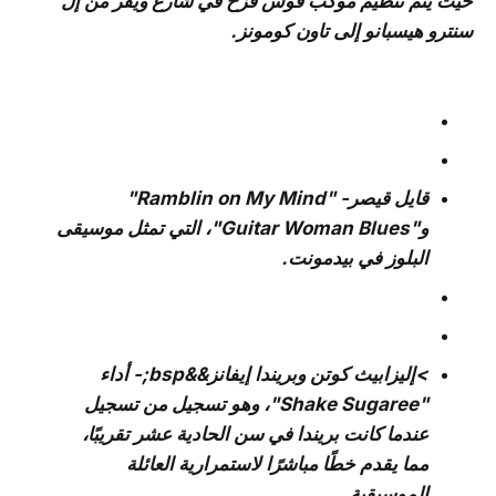
حيث يتم تنظيم موكب قوس قزح في شارع ويفر من إل
سنترو هيسبانو إلى تاون كومونز.
قايل قيصر- "Ramblin on My Mind"
و"Guitar Woman Blues"، التي تمثل موسيقى
البلوز في بيدمونت.
>إليزابيث كوتن وبريندا إيفانز&&bsp;- أداء
"Shake Sugaree"، وهو تسجيل من تسجيل
عندما كانت بريندا في سن الحادية عشر تقريبًا،
مما يقدم خطًا مباشرًا لاستمرارية العائلة
الموسيقية.