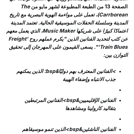
الصفحة 13 من الطبعة المطبوعة لشهر مايو من
The
Carrborean)، تعمل على مواءمة الهوية البصرية مع تاريخ
المدينة وسلسلة الحفلات الموسيقية الحالية. تعتمد المدينة
اعتمادًا كبيرًا على شريكها Music Maker، الذي يعمل معهم
عن كثب لتحديد الفنانين الذين "يكرم عملهم روح 'Freight
Train Blues'". يسعى القيمون على المهرجان إلى تحقيق
التوازن بين:
>الفنانين المعترف بهم دوليًا&bsp؛ الذين يمكنهم
جذب الانتباه وإضفاء الهيبة
الفنانين الإقليميين&bsp>الفنانين المرتبطين
بتقاليد كارولينا ومشاهدها
الفنانين الناشئين&bsp>الذين تنمو موسيقاهم