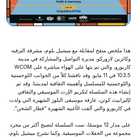
هذا ملخص منقح لمقابلة مع ميشيل بلوم، مشرفة الترفيه
وكاثرين لازوركو، مديرة التواصل والمشاركة في مدينة
كاربورو، والتي تم بثها على الهواء مباشرة على WCOM
103.5 في 11 مايو. وقد ناقشتا كلاً من الجوانب اللوجستية
واللوجستية للمسلسل وأهميته الثقافية لمدينتنا. وقد تم
إنشاء هذه السلسلة لتكريم الإرث الموسيقي والثقافي
لإليزابيث كوتن، عازفة موسيقى البلوز الشهيرة التي ولدت
في كاربورو والتي ألفت الأغنية الشهيرة "قطار الشحن".
على مدار 12 موسمًا، نمت السلسلة لتصبح أكثر من مجرد
مجموعة من الحفلات الموسيقية. وكما تشرح ميشيل بلوم،