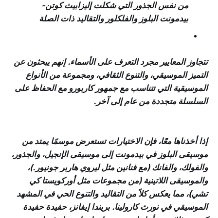
من نفس الجذور التي شكلت إليزابيث كوتن-
بيدمونت البلوز والفلكلور والتقاليد ذات الصلة
تتجاوز المعايير مجرد التعرف على الأسماء. إنهم يبحثون عن
التميز الموسيقي، والتنوع الثقافي، ومجموعة من الأنواع
الموسيقية التي تتناسب مع جمهور كاربورو مع الحفاظ على
السلسلة متجددة من عام إلى آخر.
إذا أخذناها معًا، فإن الاختيارات تستعرض موسمًا يمتد من
موسيقى البلوز في بيدمونت إلى موسيقى الإنجيل، والجذور،
والفولك، والفانك (مع فنانين مثل ليروي هاربر جونيور.)،
والموسيقى اللاتينية (من مجموعات مثل أوركويستا كي
تشي)، مما يعكس كلاً من التقاليد والتنوع الحي في المشهد
الموسيقي في نورث كارولينا. بريندا إيفانز، حفيدة حفيدة