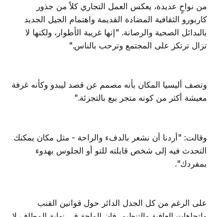
من نواحٍ عديدة، يعكس العمل التجاري كلاً من جذور
كاربورو الثقافية المضادة القديمة واهتمام الجيل الجديد
بالبدائل الصحية والرصانة. "إنها غريبة الأطوار، ولكنها لا
تزال ترتكز على المجتمع وترحب بالناس."
وتصف أليسيا المكان بأنه مصمم عن قصد ليبدو وكأنه غرفة
معيشة أكثر من كونه متجر بيع بالتجزئة."
وقالت: "أردنا أن نشعر بالدفء والراحة - مثل مكان يمكنك
التحدث فيه إلى شخص قابلته للتو أو الجلوس بهدوء
بمفردك".
على الرغم من كل الجدل الدائر حول قوانين القنب
واتجاهات العافية والتنظيم، فإن الواحة في نهاية المطاف لا