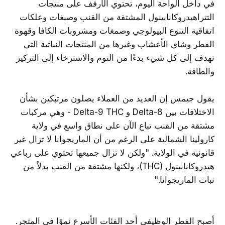
في داخل الواحة اليوم، تحتوي الأرفف على منتجات
التتراهيدروكانابينول المشتقة من القنب وصبغات وعلكات
اتفاقية التنوع البيولوجي وصمغات ومشروبات الكافا وقهوة
الفطر وشاي الأعشاب وغيرها من المنتجات النباتية التي
تهدف إلى كل شيء بدءًا من النوم والاسترخاء إلى التركيز
والطاقة.
يقول جيمس إن العديد من العملاء يصلون مرتبكين بشأن
الاختلافات بين Delta-8 و Delta-9 THC - وهي مركبات
مشتقة من القنب تباع الآن على نطاق واسع في ولاية
كارولينا الشمالية على الرغم من أن الماريجوانا لا تزال غير
قانونية في الولاية. "ولكن لا تزال جميعها تحتوي على رباعي
هيدروكانابينول (THC)، ولكنها مشتقة من القنب بدلاً من
نبات الماريجوانا."
أصبح الفطر الوظيفي أحد الفئات الأسرع نموًا في المتجر.