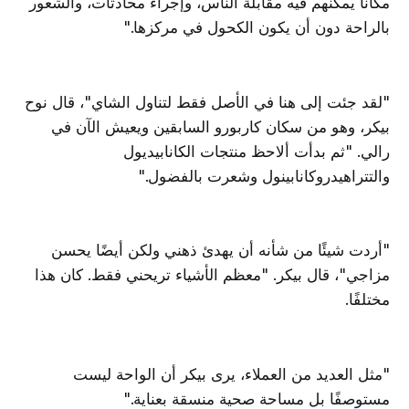
مكانًا يمكنهم فيه مقابلة الناس، وإجراء محادثات، والشعور
بالراحة دون أن يكون الكحول في مركزها."
"لقد جئت إلى هنا في الأصل فقط لتناول الشاي"، قال نوح
بيكر، وهو من سكان كاربورو السابقين ويعيش الآن في
رالي. "ثم بدأت ألاحظ منتجات الكانابيديول
والتتراهيدروكانابينول وشعرت بالفضول."
"أردت شيئًا من شأنه أن يهدئ ذهني ولكن أيضًا يحسن
مزاجي"، قال بيكر. "معظم الأشياء تريحني فقط. كان هذا
مختلفًا.
"مثل العديد من العملاء، يرى بيكر أن الواحة ليست
مستوصفًا بل مساحة صحية منسقة بعناية."