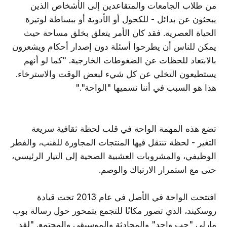
من طلاب الجامعات والمتقاعدين إلى الأشخاص الذين
يبحثون عن بدائل - للكحول أو الأدوية أو ببساطة لوتيرة
الحياة العصرية. فقد كان الأمر يتعلق بخلق مساحة حيث
يمكن للناس أن يطرحوا أسئلة دون إصدار أحكام ويشعرون
بالابتعاد للحظات عن الضغوطات الخارجية. "كما لو أنهم
يستطيعون التخلي عن كل شيء لبعض الوقت والاسترخاء.
هذا هو السبب في أننا نسميها "الواحة"."
تضع هذه المهمة الواحة في قلب لحظة ثقافية سريعة
التغير - لحظة تنتقل فيها المنتجات المجاورة للقنب، والفطر
الوظيفي، والمشروبات العشبية الصحية إلى التيار الرئيسي،
حتى مع استمرار الارتباك والوصم.
افتتحت الواحة في الأصل في عام 2013 تحت قيادة
روسكيند، الذي تصور مكانًا للتجمع يتمحور حول رسالة بوب
مارلي "حب واحد" والمحادثة والموسيقى والمجتمع. "لقد