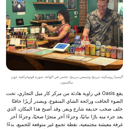
أليسيا روسكيند ديرينج وجيمس ديرينج، تختمر في الواحة. صورة فوتوغرافية: جون 
نيكلسون
يقع Oasis في زاوية هادئة من مركز كار ميل التجاري، تحت
الضوء الخافت ورائحة الشاي المنقوع، ويصدر أزيزًا خافتًا
خلف صخب حديقة شارع ويفر. وقد أصبح هذا المكان، الذي
يعد جزء منه بارًا نباتيًا، وجزءًا آخر متجرًا صحيًا، وجزءًا آخر
غرفة معيشة مجتمعية، نقطة تجمع غير متوقعة للجميع، بدءًا