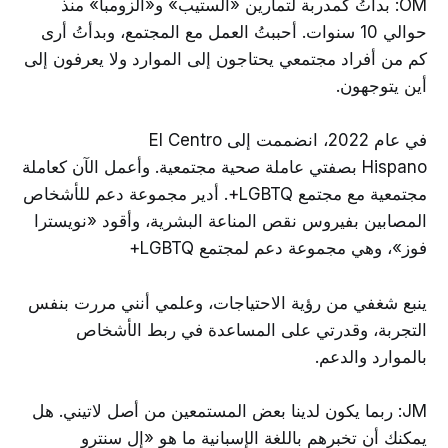
OM: بدأتُ كمدربة لتمارين «الستيب» و«الزومبا» منذ
حوالي 10 سنوات. أحببتُ العمل مع المجتمع، وبدأتُ أرى
كم من أفراد مجتمعي يحتاجون إلى الموارد ولا يعرفون إلى
أين يتوجهون.
في عام 2022، انضممت إلى El Centro
Hispano بصفتي عاملة صحية مجتمعية. وأعمل الآن كعاملة
مجتمعية مع مجتمع LGBTQ+. أدير مجموعة دعم للأشخاص
المصابين بفيروس نقص المناعة البشرية، وأقود «نويسترا
فوز»، وهي مجموعة دعم لمجتمع LGBTQ+
ينبع شغفي من رؤية الاحتياجات، وعلمي أنني مررت بنفس
التجربة، وقدرتي على المساعدة في ربط الأشخاص
بالموارد والدعم.
JM: ربما يكون لدينا بعض المستمعين من أصل لاتيني. هل
يمكنك أن تخبرهم باللغة الإسبانية ما هو «إل سنترو