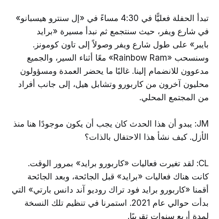
تبدأ الحفلة فعليًّا في 4:30 مساءً في «إل سنترو هيسبانو»
في شارع ويفر، حيث سنتجمع ثم نبدأ مسيرة «برايد
بايبر» على طول شارع ويفر وصولاً إلى تاون كومونز.
وسنسحب «Rainbow Ram» معًا أثناء السير، والجميع
مدعوون للانضمام إلينا. غالبًا ما يحضر العمدة ومسؤولون
محليون آخرون من كاربورو وتشابل هيل، إلى جانب أفراد
من المجتمع المحلي.
JM: يبدو أن هذا الحدث كان يجب أن يكون موجودًا هنا منذ
الأزل. كيف نشأ هذا الاحتفال بالذات؟
CL: لقد تغيرت فعاليات «كاربورو برايد» بمرور الوقت.
كانت هناك فعاليات «برايد» قبل الجائحة، وبعد الجائحة
أقمنا «كاربورو برايد فود تراك روديو آند دانس بارتي» التي
بدأت حوالي عام 2021. استمرنا في تنظيم تلك النسخة
لمدة أربع سنوات تقريبًا.