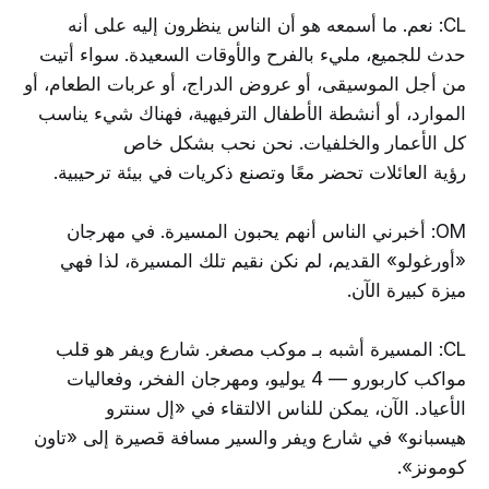
CL: نعم. ما أسمعه هو أن الناس ينظرون إليه على أنه
حدث للجميع، مليء بالفرح والأوقات السعيدة. سواء أتيت
من أجل الموسيقى، أو عروض الدراج، أو عربات الطعام، أو
الموارد، أو أنشطة الأطفال الترفيهية، فهناك شيء يناسب
كل الأعمار والخلفيات. نحن نحب بشكل خاص
رؤية العائلات تحضر معًا وتصنع ذكريات في بيئة ترحيبية.
OM: أخبرني الناس أنهم يحبون المسيرة. في مهرجان
«أورغولو» القديم، لم نكن نقيم تلك المسيرة، لذا فهي
ميزة كبيرة الآن.
CL: المسيرة أشبه بـ موكب مصغر. شارع ويفر هو قلب
مواكب كاربورو — 4 يوليو، ومهرجان الفخر، وفعاليات
الأعياد. الآن، يمكن للناس الالتقاء في «إل سنترو
هيسبانو» في شارع ويفر والسير مسافة قصيرة إلى «تاون
كومونز».