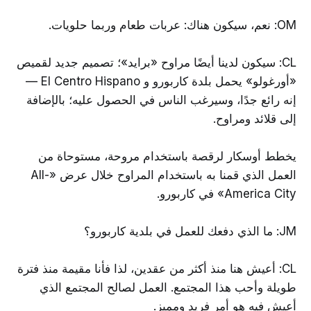
OM: نعم، سيكون هناك: عربات طعام وربما حلويات.
CL: سيكون لدينا أيضًا مراوح «برايد»؛ تصميم جديد لقميص
«أورغولو» يحمل بلدة كاربورو و El Centro Hispano —
إنه رائع جدًا، وسيرغب الناس في الحصول عليه؛ بالإضافة
إلى قلائد ومراوح.
يخطط أوسكار لرقصة باستخدام مروحة، مستوحاة من
العمل الذي قمنا به باستخدام المراوح خلال عرض «All-
America City» في كاربورو.
JM: ما الذي دفعك للعمل في بلدية كاربورو؟
CL: أعيش هنا منذ أكثر من عقدين، لذا فأنا مقيمة منذ فترة
طويلة وأحب هذا المجتمع. العمل لصالح المجتمع الذي
أعيش فيه هو أمر فريد ومميز.