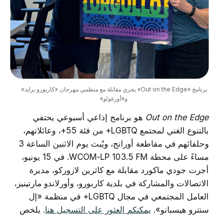
برنامج «Out on the Edge» يجري مقابلة مع منظمي مهرجان «كاربورو برايد» 
و«أورغولو»
Out on the Edge
هو برنامج إذاعي أسبوعي يحتفي
بالتنوع الغني لمجتمع LGBTQ+ من فئة 55+، وعائلاتهم،
وحلفائهم في مقاطعة أورانج، ويُبث يوم الاثنين الساعة 3
مساءً على محطة WCOM-LP 103.5 FM. في 15 يونيو،
أجرت جودي ماكورد مقابلة مع كاثرين لازوركو، مديرة
الاتصالات والمشاركة في بلدية كاربورو، وأورلاندو مارتينيز،
العامل المجتمعي في مجال LGBTQ+ في منظمة «إل
سنترو هيسبانو».
يمكنكم العثور على التسجيل هنا
. يلخص