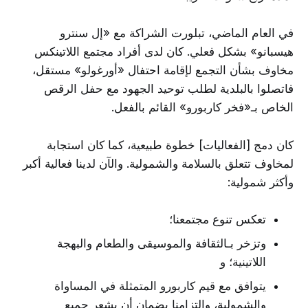
في العام الماضي، تبلورت الشراكة مع «إل سنترو
هيسبانو» بشكل فعلي. كان لدى أفراد مجتمع اللاتينكس
مخاوف بشأن التجمع لإقامة احتفال «أورغولو» مستقل،
فاتصلوا بالبلدية لطلب توحيد الجهود مع حفل الرقص
الخاص بـ«فخر كاربورو» القائم بالفعل.
كان دمج [الفعاليات] خطوة طبيعية، كما كان استجابة
لمخاوف تتعلق بالسلامة والشمولية. والآن لدينا فعالية أكبر
وأكثر شمولية:
تعكس تنوع مجتمعنا؛
وتزخر بـالثقافة والموسيقى والطعام والبهجة
اللاتينية؛ و
يتوافق مع قيم كاربورو المتمثلة في المساواة
والشمولية، والتزامنا بضمان أن يشعر جميع