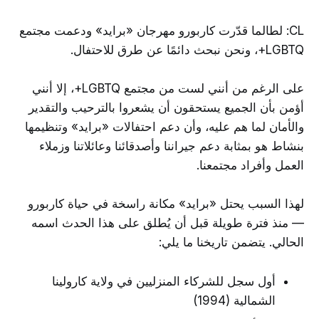
CL: لطالما قدّرت كاربورو مهرجان «برايد» ودعمت مجتمع
LGBTQ+، ونحن نبحث دائمًا عن طرق للاحتفال.
على الرغم من أنني لست من مجتمع LGBTQ+، إلا أنني
أؤمن بأن الجميع يستحقون أن يشعروا بالترحيب والتقدير
والأمان لما هم عليه، وأن دعم احتفالات «برايد» وتنظيمها
بنشاط هو بمثابة دعم جيراننا وأصدقائنا وعائلاتنا وزملاء
العمل وأفراد مجتمعنا.
لهذا السبب يحتل «برايد» مكانة راسخة في حياة كاربورو
— منذ فترة طويلة قبل أن يُطلق على هذا الحدث اسمه
الحالي. يتضمن تاريخنا ما يلي:
أول سجل للشركاء المنزليين في ولاية كارولينا
الشمالية (1994)