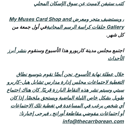
كتب ستيفن لامبيث عن
سوق الإسكان المحلي
، ويستضيف متجر ومعرض My Muses Card Shop and
Gallery
حلقات كراسة الرسم المجانية
في أول جمعة من
كل شهر.
اجتمع مجلس مدينة كاربورو هذا الأسبوع وسنقوم
بنشر أبرز
الأحداث
خلال عطلة نهاية الأسبوع. نحن أيضًا نقوم بتوسيع نطاق
التغطية لاجتماعات مجلس إدارة مدارس تشابل هيل-كاربرو
سيتي وسيتم نشر هذه النقاط البارزة قريبًا. كان هناك اجتماع
طويل بشكل خاص الليلة الماضية ويستحق ملخصًا. إذا كان
أي شخص يرغب في المساعدة في تغطية تلك الاجتماعات
أو اجتماعات مفوضي مقاطعة أورانج ، فيرجى إخبارنا:
info@thecarrborean.com