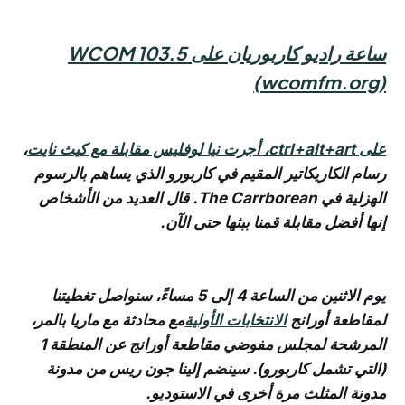
ساعة راديو كاربوريان على WCOM 103.5
(wcomfm.org)
على ctrl+alt+art،
أجرت نيا لوفليس مقابلة مع كيث نايت
،
رسام الكاريكاتير المقيم في كاربورو الذي يساهم بالرسوم
الهزلية في The Carrborean. قال العديد من الأشخاص
إنها أفضل مقابلة قمنا ببثها حتى الآن.
يوم الاثنين من الساعة 4 إلى 5 مساءً، سنواصل تغطيتنا
لمقاطعة أورانج
الانتخابات الأولية
مع محادثة مع ماريا بالمر،
المرشحة لمجلس مفوضي مقاطعة أورانج عن المنطقة 1
(التي تشمل كاربورو). سينضم إلينا جون ريس من مدونة
مدونة المثلث مرة أخرى في الاستوديو.