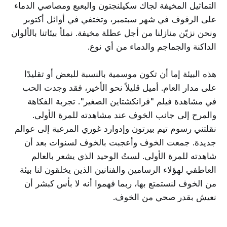
التماثيل المخيفة لجاك سكيلنجتون والبعبع ومصاصي الدماء
على الرفوف في شهر سبتمبر، وتختفي في أوائل أكتوبر
ونحن نزيّن منازلنا من أجل عطلة مخيفة. نملأ بيئاتنا بالألوان
الداكنة والجماجم والدماء من أي نوع.
هذه البيئة إما أن تكون موسمية بالنسبة للبعض أو تقليدًا
على مدار العام. أميل قليلاً نحو الأخير، فقد وجدت الحب
في مشاهدة فيلم "فرانكشتاين الصغير". تجربة الفكاهة
والمرح إلى جانب الخوف عند مشاهدته للمرة الأولى.
نقلتني رسوم تيم بيرتون وإدوارد غوري المرعبة إلى عوالم
جديدة. جمعت الخوف وأعجبت بالخوف لسنوات بعد أن
شاهدته للمرة الأولى. لستُ الوحيد الذي يشعر بالعالم
العاطفي لهؤلاء الرسامين والفنانين الذين يخلقون لنا بيئة
من الخوف لنستمتع بها، ربما فهموا أنه لا بأس كبشر أن
نعيش بقدر صحي من الخوف.