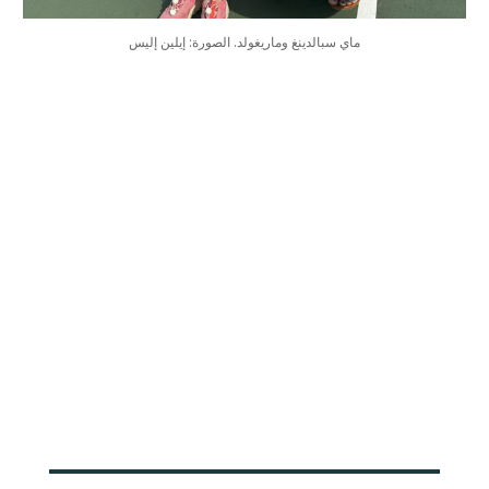
ماي سبالدينغ وماريغولد. الصورة: إيلين إليس