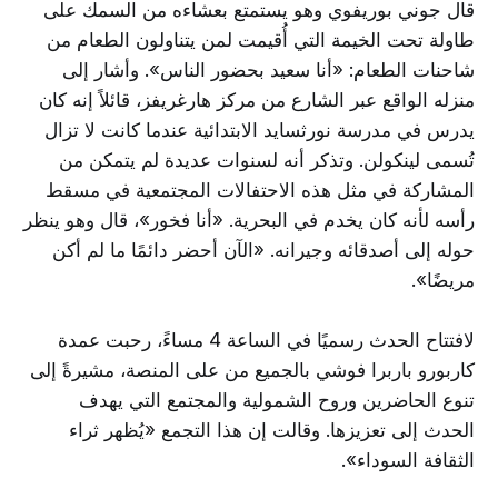
قال جوني بوريفوي وهو يستمتع بعشاءه من السمك على
طاولة تحت الخيمة التي أُقيمت لمن يتناولون الطعام من
شاحنات الطعام: «أنا سعيد بحضور الناس». وأشار إلى
منزله الواقع عبر الشارع من مركز هارغريفز، قائلاً إنه كان
يدرس في مدرسة نورثسايد الابتدائية عندما كانت لا تزال
تُسمى لينكولن. وتذكر أنه لسنوات عديدة لم يتمكن من
المشاركة في مثل هذه الاحتفالات المجتمعية في مسقط
رأسه لأنه كان يخدم في البحرية. «أنا فخور»، قال وهو ينظر
حوله إلى أصدقائه وجيرانه. «الآن أحضر دائمًا ما لم أكن
مريضًا».
لافتتاح الحدث رسميًا في الساعة 4 مساءً، رحبت عمدة
كاربورو باربرا فوشي بالجميع من على المنصة، مشيرةً إلى
تنوع الحاضرين وروح الشمولية والمجتمع التي يهدف
الحدث إلى تعزيزها. وقالت إن هذا التجمع «يُظهر ثراء
الثقافة السوداء».