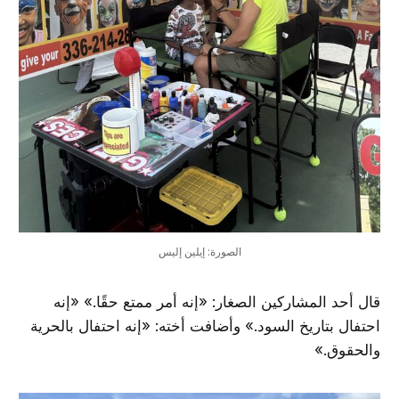
الصورة: إيلين إليس
قال أحد المشاركين الصغار: «إنه أمر ممتع حقًا.» «إنه
احتفال بتاريخ السود.» وأضافت أخته: «إنه احتفال بالحرية
والحقوق.»