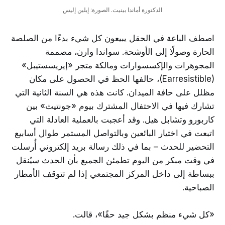
الدكتورة أماندا بينيت. الصورة: إيلين إليس
اصطف الباعة في الحقل يبيعون كل شيء بدءًا من الصلصة
الحارة وصولًا إلى الأوشحة. سواندا وارن، مصممة
المجوهرات والإكسسوارات ومالكة متجر «إيريسستيبل»
(Earresistible)، حالفها الحظ في الحصول على مكان
مظلل على حافة الميدان. كانت هذه هي السنة الثانية التي
تشارك فيها في الاحتفال المشترك بيوم «جونتيث» بين
كاربورو وتشابل هيل. وقد أعجبت بالعملية العادلة التي
اتبعت في اختيار البائعين وبالتواصل المستمر طوال أسابيع
التحضير للحدث – بما في ذلك رسالة بريد إلكتروني أُرسلت
في وقت مبكر من اليوم تطمئن الجميع بأن الحدث سيُنقل
ببساطة إلى داخل المركز المجتمعي إذا لم تتوقف الأمطار
الصباحية.
«كل شيء منظم بشكل جيد حقًا»، قالت.