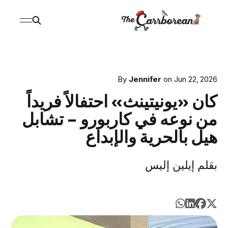
By
Jennifer
on
Jun 22, 2026
كان «يونيتينث» احتفالاً فريداً
من نوعه في كاربورو - تشابل
هيل بالحرية والإبداع
بقلم إيلين إليس