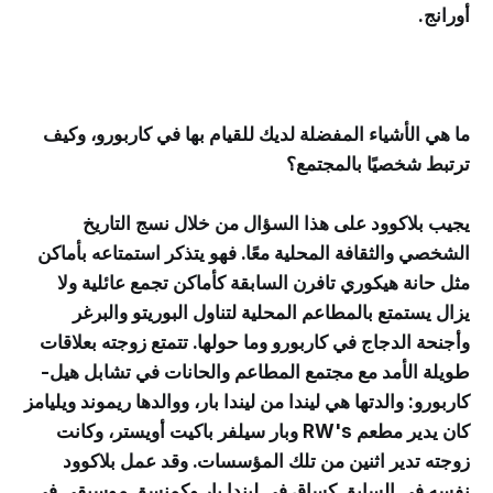
أورانج.
ما هي الأشياء المفضلة لديك للقيام بها في كاربورو، وكيف
ترتبط شخصيًا بالمجتمع؟
يجيب بلاكوود على هذا السؤال من خلال نسج التاريخ
الشخصي والثقافة المحلية معًا. فهو يتذكر استمتاعه بأماكن
مثل حانة هيكوري تافرن السابقة كأماكن تجمع عائلية ولا
يزال يستمتع بالمطاعم المحلية لتناول البوريتو والبرغر
وأجنحة الدجاج في كاربورو وما حولها. تتمتع زوجته بعلاقات
طويلة الأمد مع مجتمع المطاعم والحانات في تشابل هيل-
كاربورو: والدتها هي ليندا من ليندا بار، ووالدها ريموند ويليامز
كان يدير مطعم RW's وبار سيلفر باكيت أويستر، وكانت
زوجته تدير اثنين من تلك المؤسسات. وقد عمل بلاكوود
نفسه في السابق كساقٍ في ليندا بار وكمنسق موسيقى في