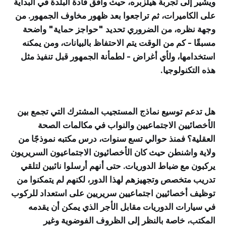
ويشير إلى تجربة هيلزبره، حيث وافق قادة البلدة في البداية
على الكاميرات، ثم تراجعوا بعد ظهور مخاوف الجمهور. من
وجهة نظره، من الضروري تحديد "حواجز حماية" واضحة
مسبقًا - كم من الوقت يتم الاحتفاظ بالبيانات، ومن يمكنه
استخدامها، ولأي أغراض - لطمأنة الجمهور قبل تنفيذ مثل
هذه التكنولوجيا.
هل تدعم توسيع نماذج المستجيب المشترك التي تجمع بين
الأخصائيين الاجتماعيين والنواب في مكالمات الصحة
العقلية؟ فمنذ حوالي تسع سنوات، درس مكتبه نموذجًا من
ولاية واشنطن حيث كان الأخصائيون الاجتماعيون السريريون
يركبون مع ضباط الدوريات. حتى أنهم أرسلوا نائبين لتلقي
تدريب متخصص وتجهيزهم لهذا الدور، لكنهم لم يتمكنوا من
توظيف أخصائيين اجتماعيين سريريين على استعداد للركوب
في سيارات الدوريات مقابل الأجر الذي يمكن أن يقدمه
المكتب، خاصة بالنظر إلى الظروف الفوضوية وغير