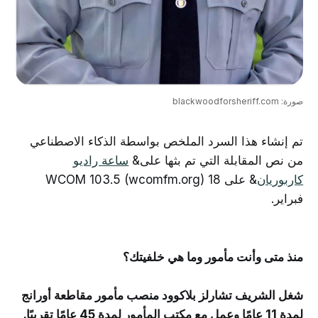
صورة: blackwoodforsheriff.com
تم إنشاء هذا السرد الملخص بواسطة الذكاء الاصطناعي
من نص المقابلة التي تم بثها على&
ساعة راديو
كاربوريان
& على WCOM 103.5 (wcomfm.org) 18
فبراير.
منذ متى وأنت مأمور وما هي خلفيتك؟
شغل الشريف تشارلز بلاكوود منصب مأمور مقاطعة أورانج
لمدة 11 عامًا وعمل مع مكتب المأمور لمدة 45 عامًا تقريبًا.