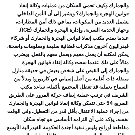
والجمارك وكيف تحمي السكان من عمليات وكالة إنفاذ
قوانين الهجرة والجمارك؟ ويشير إلى أن الأمن الداخلي
يشمل العديد من المكونات، بما في ذلك أمن المطارات،
وجهاز الخدمة السرية، وإدارة الهجرة والجمارك (ICE).
عندما يقدم مكتب إنفاذ قوانين الهجرة والجمارك أو شركاء
فيدراليون آخرون مذكرات قضائية سليمة ومعلومات واضحة،
يمكن لمكتبه أن يعمل معهم ويعمل معهم بالفعل. ويضرب
مثالاً على ذلك عندما سعت وكالة إنفاذ قوانين الهجرة
والجمارك إلى القبض على شخص يعيش في حديقة منازل
متنقلة ذات أغلبية من أصل إسباني في كاربورو؛ وبدلاً من
السماح بعملية قد تعطل المجتمع بأكمله، ساعد مكتب
الشريف في ترتيب عملية إيقاف حركة المرور على الطريق
السريع 54 حتى تتمكن وكالة إنفاذ قوانين الهجرة والجمارك
من إجراء عملية الاعتقال بأقل قدر من التعطيل. وفي الوقت
نفسه، يؤكد على أن التزامه الأساسي هو تجاه سكان
مقاطعة أورانج وليس تنفيذ أجندة الحكومة الفيدرالية الأوسع