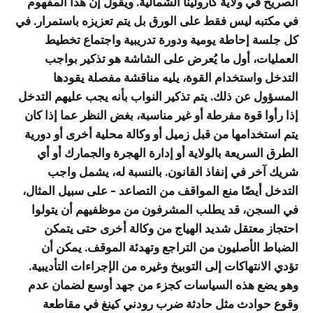
الصريح في ولاية كارولينا الشمالية. ويقول إن هذا المفهوم
في مكتبه ليس فقط على الورق بل يتم تعزيزه باستمرار. في
كل جلسة إحاطة يومية ودورة تدريبية واجتماع تخطيط
العمليات، أول ما يُعرض على الشاشة هو تذكير بواجب
التدخل واستخدام القوة، يليه مناقشة مفصلة يقودها
المسؤول عن ذلك. يتم تذكير النواب بأنه يجب عليهم التدخل
إذا رأوا قوة مفرطة أو غير مناسبة، بغض النظر عما إذا كان
يتم استخدامها من قبل زميل أو وكالة محلية أخرى أو دورية
الطرق السريعة بالولاية أو إدارة الهجرة والجمارك أو أي
شريك آخر في إنفاذ القانون. بالنسبة له، يشمل واجب
التدخل أيضًا منع المواقف من التصاعد - على سبيل المثال،
في السجن، قد يطلب المشرفون من موظفيهم أن يتولوا
احتجاز معتقل شديد الهياج من وكالة أخرى حتى يتمكن
الضباط الأصليون من التراجع وتهدئة الموقف. يمكن أن
تؤدي الانتهاكات إلى التوبيخ وغيره من الإجراءات التأديبية.
وهو يضع هذه السياسات كجزء من جهد أوسع لضمان عدم
وقوع حوادث مثل حادثة ضرب رودني كينغ في مقاطعة