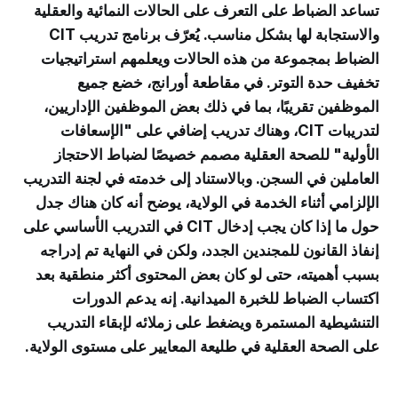
تساعد الضباط على التعرف على الحالات النمائية والعقلية
والاستجابة لها بشكل مناسب. يُعرّف برنامج تدريب CIT
الضباط بمجموعة من هذه الحالات ويعلمهم استراتيجيات
تخفيف حدة التوتر. في مقاطعة أورانج، خضع جميع
الموظفين تقريبًا، بما في ذلك بعض الموظفين الإداريين،
لتدريبات CIT، وهناك تدريب إضافي على "الإسعافات
الأولية" للصحة العقلية مصمم خصيصًا لضباط الاحتجاز
العاملين في السجن. وبالاستناد إلى خدمته في لجنة التدريب
الإلزامي أثناء الخدمة في الولاية، يوضح أنه كان هناك جدل
حول ما إذا كان يجب إدخال CIT في التدريب الأساسي على
إنفاذ القانون للمجندين الجدد، ولكن في النهاية تم إدراجه
بسبب أهميته، حتى لو كان بعض المحتوى أكثر منطقية بعد
اكتساب الضباط للخبرة الميدانية. إنه يدعم الدورات
التنشيطية المستمرة ويضغط على زملائه لإبقاء التدريب
على الصحة العقلية في طليعة المعايير على مستوى الولاية.