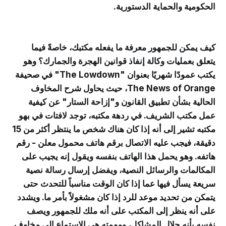
الحكومية والحماية الدستورية.
كيف يمكن للجمهور معرفة ما يفعله مكتبك، خاصةً فيما
يتعلق بعمليات وكالة إنفاذ قوانين الهجرة والجمارك؟ وهو
يكتب عمودًا شهريًا بعنوان "The Lowdown" في صحيفة
The News of Orange، حيث يحاول شرح المخاوف
الحالية بشأن تطبيق القانون و"إزاحة الستار" عن كيفية
عمل مكتب الشريف. في ردهة مكتبه، توجد لافتات في بهو
مكتبه تشير إلى أنه إذا كان هناك شخص ما ينتظر أكثر من 15
دقيقة، فيجب عليه الاتصال برقم هاتف محمول معلن - رقم
هاتفه. وهو يحمل هذا الهاتف بنفسه ويقول إنه يجيب على
المكالمات والرسائل النصية، ويفضل إرسال رسالة نصية
سريعة يسأل فيها عما إذا كان الوقت مناسباً للتحدث حتى
يتمكن من تحديد موعد للرد إذا كان مشغولاً بأمر ما. ويشدد
على أنه ينظر إلى المكتب على أنه ملك للجمهور ويصف
نفسه بأنه حلال المشاكل، ومهمته هي الاستماع إلى مخاوف