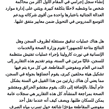
إنشاء سجل إجرامي في المقام الأول أكثر من محاكمة
شخص ما وشطبه لاحقًا بتكلفة كبيرة. ويثني على إدارة موارد
العدالة الجنائية باعتبارها واحدة من أقوى شركائه ويدعم
التوسع المدروس في التحويل ضمن معايير متفق عليها.
هل هناك عمليات تدقيق مستقلة لظروف السجن وهل
النتائج متاحة للجمهور؟ تقوم وزارة الصحة والخدمات
الإنسانية في نورث كارولينا بإجراء عمليات تفتيش منتظمة
للسجن، غالبًا مرتين في السنة، ويتم تقديم هذه التقارير إلى
المدعي العام ومفوضي المقاطعة. في كل مرة يتم فيها
تشكيل هيئة محلفين كبرى، يقوم أعضاؤها بجولة في السجن،
مما يعني أن هناك زيارتين من هذا القبيل في السنة بشكل
عام أيضًا. بالإضافة إلى ذلك، يقوم مفتشو الحرائق ومفتشو
الصحة بمراجعة المنشأة. كل هذه التقارير هي سجلات عامة
يمكن للسكان طلبها. ويصف كيف أنه عندما نقل أحد
مفوضي المقاطعة مؤخرًا شائعة حول تسرب مياه الصرف