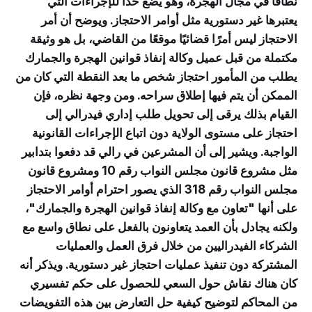
نطاقًا في مجال الهجرة، وهو يضع حدًا للإجراءات التي
يعتبرها غير دستورية مثل أوامر الاحتجاز. ويوضح أن أمر
الاحتجاز ليس أمرًا قضائيًا موقعًا من القاضي، بل هو وثيقة
مكتملة من قبل عميل وكالة إنفاذ قوانين الهجرة والجمارك
يطلب من المأمور احتجاز شخص ما بعد النقطة التي كان من
الممكن أن يتم فيها إطلاق سراحه. ومن وجهة نظره، فإن
القيام بذلك يرقى إلى تحويل طلب إداري فيدرالي إلى
احتجاز على مستوى الولاية دون اتباع الإجراءات القانونية
الواجبة. ويشير إلى أن المشرعين في رالي قد دفعوا بتدابير
مثل مشروع قانون مجلس النواب رقم 10 ومشروع قانون
مجلس النواب رقم 318 الذي يصور احترام أوامر الاحتجاز
على أنها "تعاون مع وكالة إنفاذ قوانين الهجرة والجمارك"،
ولكنه يجادل بأن العمد يتعاونون بالفعل على نطاق واسع مع
الشركاء الفيدراليين من خلال فرق العمل والعمليات
المشتركة دون تنفيذ عمليات احتجاز غير دستورية. ويذكر أنه
كان هناك نقاش حول السعي للحصول على حكم تفسيري
من المحاكم لتوضيح كيفية حل التعارض بين هذه التفويضات