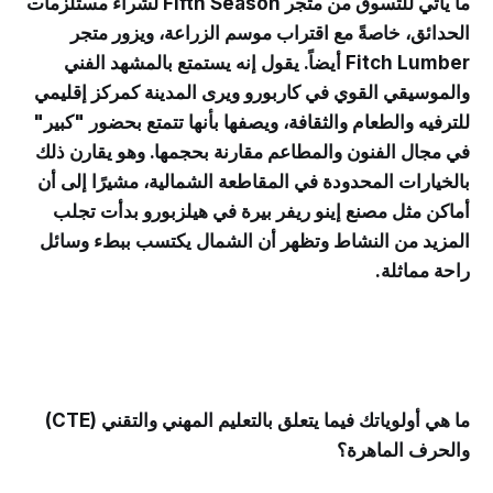
ما يأتي للتسوق من متجر Fifth Season لشراء مستلزمات
الحدائق، خاصةً مع اقتراب موسم الزراعة، ويزور متجر
Fitch Lumber أيضاً. يقول إنه يستمتع بالمشهد الفني
والموسيقي القوي في كاربورو ويرى المدينة كمركز إقليمي
للترفيه والطعام والثقافة، ويصفها بأنها تتمتع بحضور "كبير"
في مجال الفنون والمطاعم مقارنة بحجمها. وهو يقارن ذلك
بالخيارات المحدودة في المقاطعة الشمالية، مشيرًا إلى أن
أماكن مثل مصنع إينو ريفر بيرة في هيلزبورو بدأت تجلب
المزيد من النشاط وتظهر أن الشمال يكتسب ببطء وسائل
راحة مماثلة.
ما هي أولوياتك فيما يتعلق بالتعليم المهني والتقني (CTE)
والحرف الماهرة؟