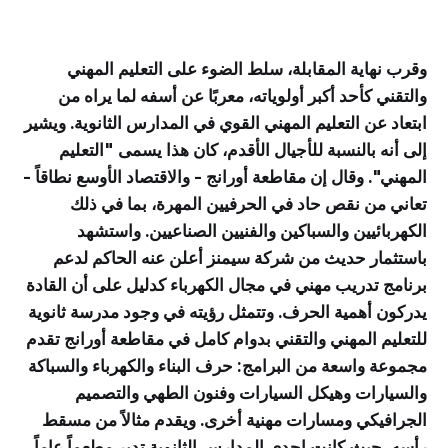
وقرب نهاية المقابلة، سلط الضوء على التعليم المهني
والتقني كأحد أكبر أولوياته، معربًا عن أسفه لما يراه من
ابتعاد عن التعليم المهني القوي في المدارس الثانوية. ويشير
إلى أنه بالنسبة للأجيال الأقدم، كان هذا يسمى "التعليم
المهني". وقال إن مقاطعة أورانج - والاقتصاد الأوسع نطاقاً -
تعاني من نقص حاد في الحرفيين المهرة، بما في ذلك
الكهربائيين والسباكين والفنيين الصناعيين. واستشهد
باستثمار حديث من شركة سيمنز أعلن عنه الحاكم لدعم
برنامج تدريب مهني في مجال الكهرباء كدليل على أن القادة
يدركون أهمية الحرف. وتتمثل رؤيته في وجود مدرسة ثانوية
للتعليم المهني والتقني بدوام كامل في مقاطعة أورانج تقدم
مجموعة واسعة من البرامج: حرف البناء والكهرباء والسباكة
والسيارات وهيكل السيارات وفنون الطهي والتصميم
الجرافيكي ومسارات مهنية أخرى. ويقدم مثالاً من مسقط
رأسه، حيث كانت إحدى المدارس الثانوية تدير مطعماً عاماً