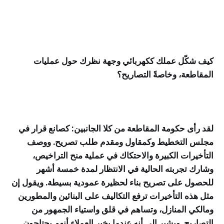
كيف شكّل عملك ككهربائي وجهة نظرك حول عمليات
المقاطعة، وخاصةً التصاريح؟
لقد رأى حكومة المقاطعة من كلا الجانبين: كصانع قرار في
مجلس التخطيط وكمقاول ومقدم طلب تصريح. ووصف
التأخيرات الكبيرة والاحتكاك في عملية منح التراخيص،
وشارك تجربته الحالية في الانتظار لمدة خمسة أشهر
للحصول على تصريح بناء لحظيرة عمودية بسيطة. ويقول إن
مثل هذه التأخيرات ترفع التكاليف على البنائين والمطورين
ومالكي المنازل، وتساهم في قلق واستياء الجمهور من
التصاريح. ويشير إلى أنه عندما يخبر العملاء أنهم يحتاجون