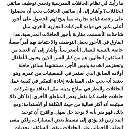
ما رأيك في نظام الحافلات المدرسية وتحدي توظيف سائقي
الحافلات؟ وأشار إلى أن سائقي الحافلات يجب أن يحصلوا
على رخصة قيادة تجارية، مما يتيح لهم الحصول على أجور
أعلى بكثير في قيادة المركبات التجارية الأخرى، مثل
شاحنات الأسمنت، مقارنة بأجور الحافلات المدرسية. هذا
الفارق في الأجور يجعل التوظيف والاحتفاظ بهم أمراً صعباً،
خاصة بالنسبة للعمال الأصغر سناً. وأشار إلى أن العديد من
السائقين الحاليين هم من كبار السن الذين يحبون الأطفال
وتحفزهم الخدمة وليس الأجر، مستشهداً بسائق حافلة
أولاده السابق الذي استمر في السبعينيات من عمره. وهو
يعتقد أنه يجب على المقاطعة إعادة التفكير في كيفية عمل
الحافلات والنظر في نماذج بديلة، مثل التعاقد مع شركات
حافلات خاصة كما تفعل بعض المناطق الأخرى، إذا كان ذلك
سيثبت أنه أكثر فعالية من حيث التكلفة أو الاستدامة؛ ومع
ذلك، فهو يقر بأنه لا يوجد حل سهل. واقترح أن توحيد
المدارس قد يؤدي إلى تبسيط بعض المسارات، ولكن يبقى
الطلب الإجمالي على الحافلات ونقص السائقين تحديات