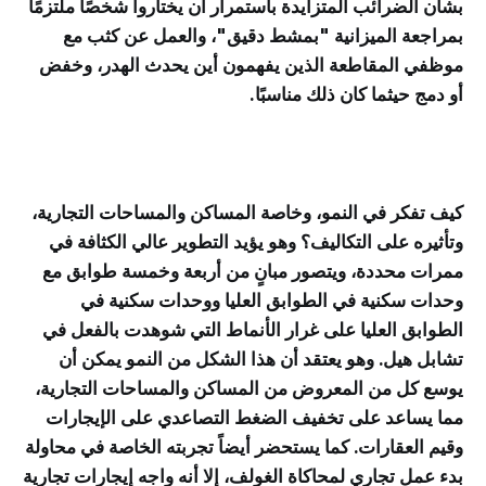
بشأن الضرائب المتزايدة باستمرار أن يختاروا شخصًا ملتزمًا
بمراجعة الميزانية "بمشط دقيق"، والعمل عن كثب مع
موظفي المقاطعة الذين يفهمون أين يحدث الهدر، وخفض
أو دمج حيثما كان ذلك مناسبًا.
كيف تفكر في النمو، وخاصة المساكن والمساحات التجارية،
وتأثيره على التكاليف؟ وهو يؤيد التطوير عالي الكثافة في
ممرات محددة، ويتصور مبانٍ من أربعة وخمسة طوابق مع
وحدات سكنية في الطوابق العليا ووحدات سكنية في
الطوابق العليا على غرار الأنماط التي شوهدت بالفعل في
تشابل هيل. وهو يعتقد أن هذا الشكل من النمو يمكن أن
يوسع كل من المعروض من المساكن والمساحات التجارية،
مما يساعد على تخفيف الضغط التصاعدي على الإيجارات
وقيم العقارات. كما يستحضر أيضاً تجربته الخاصة في محاولة
بدء عمل تجاري لمحاكاة الغولف، إلا أنه واجه إيجارات تجارية