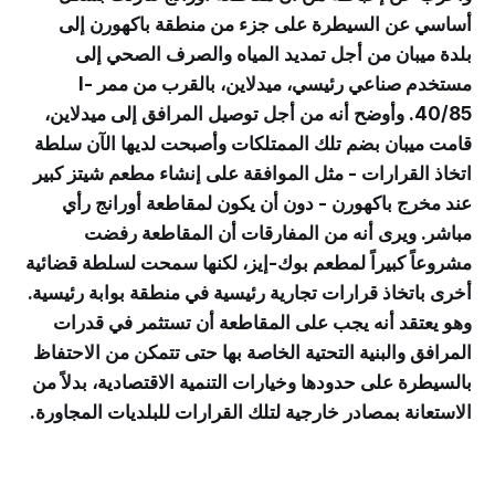
أساسي عن السيطرة على جزء من منطقة باكهورن إلى
بلدة ميبان من أجل تمديد المياه والصرف الصحي إلى
مستخدم صناعي رئيسي، ميدلاين، بالقرب من ممر I-
40/85. وأوضح أنه من أجل توصيل المرافق إلى ميدلاين،
قامت ميبان بضم تلك الممتلكات وأصبحت لديها الآن سلطة
اتخاذ القرارات - مثل الموافقة على إنشاء مطعم شيتز كبير
عند مخرج باكهورن - دون أن يكون لمقاطعة أورانج رأي
مباشر. ويرى أنه من المفارقات أن المقاطعة رفضت
مشروعاً كبيراً لمطعم بوك-إيز، لكنها سمحت لسلطة قضائية
أخرى باتخاذ قرارات تجارية رئيسية في منطقة بوابة رئيسية.
وهو يعتقد أنه يجب على المقاطعة أن تستثمر في قدرات
المرافق والبنية التحتية الخاصة بها حتى تتمكن من الاحتفاظ
بالسيطرة على حدودها وخيارات التنمية الاقتصادية، بدلاً من
الاستعانة بمصادر خارجية لتلك القرارات للبلديات المجاورة.